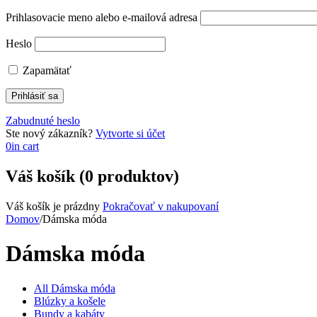
Prihlasovacie meno alebo e-mailová adresa
Heslo
Zapamätať
Zabudnuté heslo
Ste nový zákazník?
Vytvorte si účet
0
in cart
Váš košík (0 produktov)
Váš košík je prázdny
Pokračovať v nakupovaní
Domov
/
Dámska móda
Dámska móda
All Dámska móda
Blúzky a košele
Bundy a kabáty