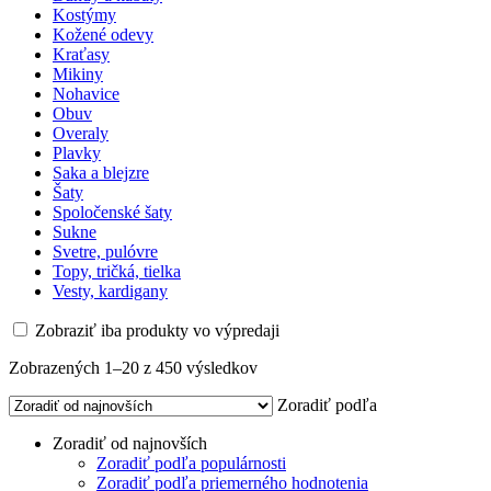
Kostýmy
Kožené odevy
Kraťasy
Mikiny
Nohavice
Obuv
Overaly
Plavky
Saka a blejzre
Šaty
Spoločenské šaty
Sukne
Svetre, pulóvre
Topy, tričká, tielka
Vesty, kardigany
Zobraziť iba produkty vo výpredaji
Zoradené
Zobrazených 1–20 z 450 výsledkov
podľa
Zoradiť podľa
najnovších
Zoradiť od najnovších
Zoradiť podľa populárnosti
Zoradiť podľa priemerného hodnotenia