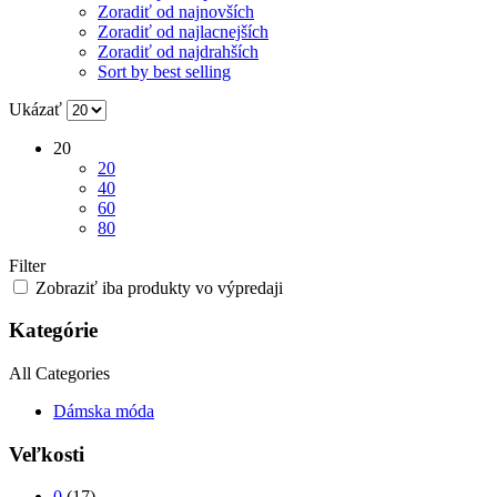
Zoradiť od najnovších
Zoradiť od najlacnejších
Zoradiť od najdrahších
Sort by best selling
Ukázať
20
20
40
60
80
Filter
Zobraziť iba produkty vo výpredaji
Kategórie
All Categories
Dámska móda
Veľkosti
0
(17)