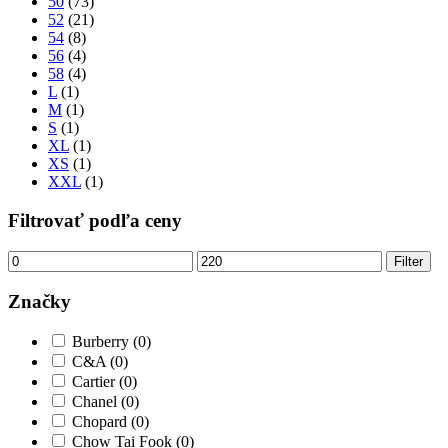
50
(73)
52
(21)
54
(8)
56
(4)
58
(4)
L
(1)
M
(1)
S
(1)
XL
(1)
XS
(1)
XXL
(1)
Filtrovať podľa ceny
Minimálna
Maximálna
Filter
cena
cena
Značky
Burberry
(0)
C&A
(0)
Cartier
(0)
Chanel
(0)
Chopard
(0)
Chow Tai Fook
(0)