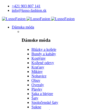
+421 903 807 141
info@lusso-fashion.sk
Dámska móda
Dámske móda
Blúzky a košele
Bundy a kabáty
Kostýmy
Kožené odevy
Kraťasy
Mikiny
Nohavice
Obuv
Overaly
Plavky
Saka a blejzre
Šaty
Spoločenské šaty
Sukne