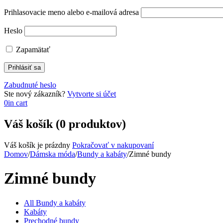
Prihlasovacie meno alebo e-mailová adresa
Heslo
Zapamätať
Zabudnuté heslo
Ste nový zákazník?
Vytvorte si účet
0
in cart
Váš košík (0 produktov)
Váš košík je prázdny
Pokračovať v nakupovaní
Domov
/
Dámska móda
/
Bundy a kabáty
/
Zimné bundy
Zimné bundy
All Bundy a kabáty
Kabáty
Prechodné bundy