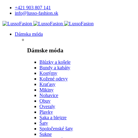
+421 903 807 141
info@lusso-fashion.sk
Dámska móda
Dámske móda
Blúzky a košele
Bundy a kabáty
Kostýmy
Kožené odevy
Kraťasy
Mikiny
Nohavice
Obuv
Overaly
Plavky
Saka a blejzre
Šaty
Spoločenské šaty
Sukne