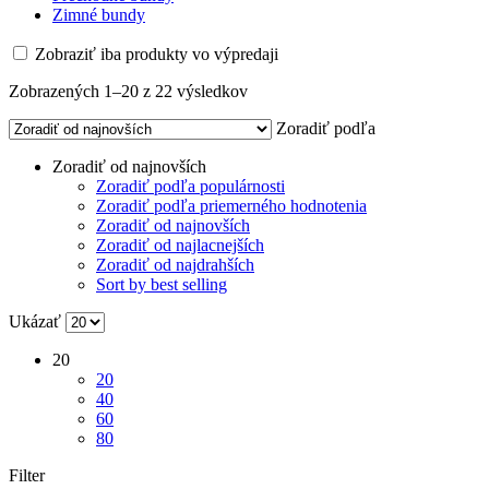
Zimné bundy
Zobraziť iba produkty vo výpredaji
Zoradené
Zobrazených 1–20 z 22 výsledkov
podľa
Zoradiť podľa
najnovších
Zoradiť od najnovších
Zoradiť podľa populárnosti
Zoradiť podľa priemerného hodnotenia
Zoradiť od najnovších
Zoradiť od najlacnejších
Zoradiť od najdrahších
Sort by best selling
Ukázať
20
20
40
60
80
Filter