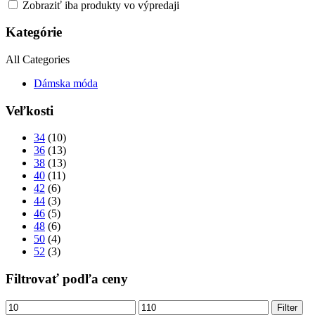
Zobraziť iba produkty vo výpredaji
Kategórie
All Categories
Dámska móda
Veľkosti
34
(10)
36
(13)
38
(13)
40
(11)
42
(6)
44
(3)
46
(5)
48
(6)
50
(4)
52
(3)
Filtrovať podľa ceny
Minimálna
Maximálna
Filter