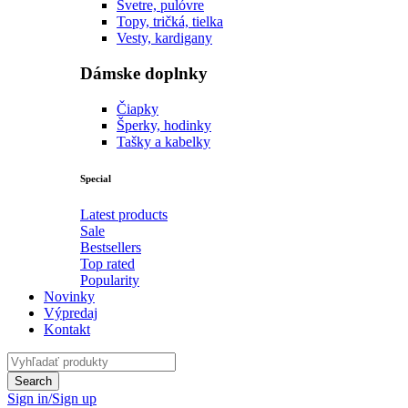
Svetre, pulóvre
Topy, tričká, tielka
Vesty, kardigany
Dámske doplnky
Čiapky
Šperky, hodinky
Tašky a kabelky
Special
Latest products
Sale
Bestsellers
Top rated
Popularity
Novinky
Výpredaj
Kontakt
Sign in/Sign up