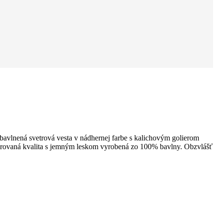
avlnená svetrová vesta v nádhernej farbe s kalichovým golierom
erovaná kvalita s jemným leskom vyrobená zo 100% bavlny. Obzvlášť