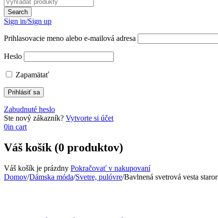
Sign in/Sign up
Prihlasovacie meno alebo e-mailová adresa
Heslo
Zapamätať
Zabudnuté heslo
Ste nový zákazník?
Vytvorte si účet
0
in cart
Váš košík (0 produktov)
Váš košík je prázdny
Pokračovať v nakupovaní
Domov
/
Dámska móda
/
Svetre, pulóvre
/
Bavlnená svetrová vesta staro