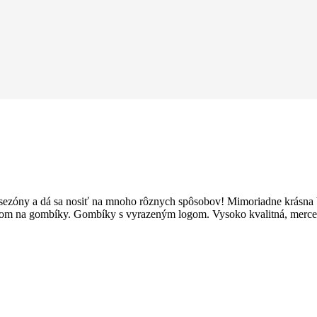
sezóny a dá sa nosiť na mnoho rôznych spôsobov! Mimoriadne krásna b
arkom na gombíky. Gombíky s vyrazeným logom. Vysoko kvalitná, merc