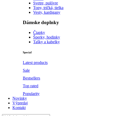
Svetre, pulóvre
Topy, tričká, tielka
Vesty, kardigany
Dámske doplnky
Čiapky
Šperky, hodinky
Tašky a kabelky
Special
Latest products
Sale
Bestsellers
Top rated
Popularity
Novinky
Výpredaj
Kontakt