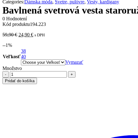
Categories:
Dámska móda
,
Svetre, pulóvre
,
Vesty, kardigany
Bavlnená svetrová vesta staror
0 Hodnotení
Kód produktu
194.223
Pôvodná
Aktuálna
59,90
€
24,90
€
s DPH
cena
cena
-
-1
%
bola:
je:
59,90 €.
38
24,90 €.
Veľkosť
40
Vymazať
Množstvo
množstvo
Bavlnená
Pridať do košíka
svetrová
vesta
staroružová