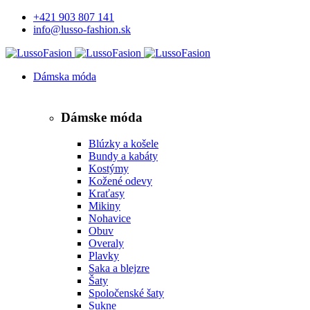
+421 903 807 141
info@lusso-fashion.sk
Dámska móda
Dámske móda
Blúzky a košele
Bundy a kabáty
Kostýmy
Kožené odevy
Kraťasy
Mikiny
Nohavice
Obuv
Overaly
Plavky
Saka a blejzre
Šaty
Spoločenské šaty
Sukne