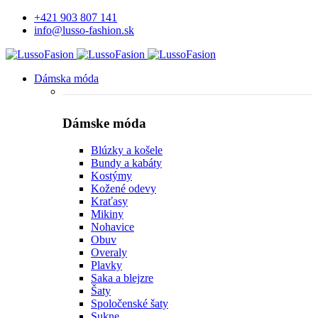
+421 903 807 141
info@lusso-fashion.sk
Dámska móda
Dámske móda
Blúzky a košele
Bundy a kabáty
Kostýmy
Kožené odevy
Kraťasy
Mikiny
Nohavice
Obuv
Overaly
Plavky
Saka a blejzre
Šaty
Spoločenské šaty
Sukne