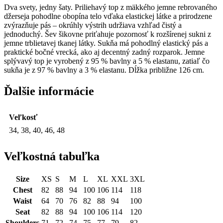
Dva svety, jedny šaty. Priliehavý top z mäkkého jemne rebrovaného
džerseja pohodlne obopína telo vďaka elastickej látke a prirodzene
zvýrazňuje pás – okrúhly výstrih udržiava vzhľad čistý a
jednoduchý. Šev šikovne priťahuje pozornosť k rozšírenej sukni z
jemne trblietavej tkanej látky. Sukňa má pohodlný elastický pás a
praktické bočné vrecká, ako aj decentný zadný rozparok. Jemne
splývavý top je vyrobený z 95 % bavlny a 5 % elastanu, zatiaľ čo
sukňa je z 97 % bavlny a 3 % elastanu. Dĺžka približne 126 cm.
Ďalšie informácie
Veľkosť
34, 38, 40, 46, 48
Veľkostná tabuľka
Size
XS
S
M
L
XL
XXL
3XL
Chest
82
88
94
100
106
114
118
Waist
64
70
76
82
88
94
100
Seat
82
88
94
100
106
114
120
Shoulders
71
72
74
75
77
79
82