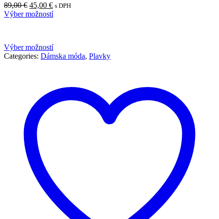
Pôvodná
Aktuálna
89,00
€
45,00
€
s DPH
cena
cena
Výber možností
bola:
je:
89,00 €.
45,00 €.
Výber možností
Categories:
Dámska móda
,
Plavky