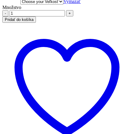
Vymazať
Množstvo
množstvo
Ležérne
Pridať do košíka
šaty,
khaki