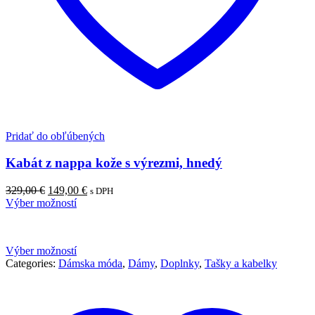
Pridať do obľúbených
Kabát z nappa kože s výrezmi, hnedý
Pôvodná
Aktuálna
329,00
€
149,00
€
s DPH
cena
cena
Výber možností
bola:
je:
329,00 €.
149,00 €.
Výber možností
Categories:
Dámska móda
,
Dámy
,
Doplnky
,
Tašky a kabelky