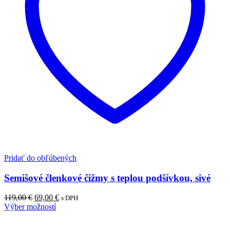
Pridať do obľúbených
Semišové členkové čižmy s teplou podšívkou, sivé
Pôvodná
Aktuálna
119,00
€
69,00
€
s DPH
cena
cena
Výber možností
bola:
je:
119,00 €.
69,00 €.