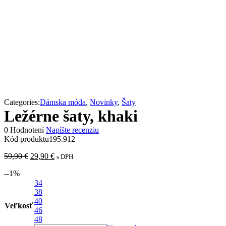
Categories:
Dámska móda
,
Novinky
,
Šaty
Ležérne šaty, khaki
0 Hodnotení
Napíšte recenziu
Kód produktu
195.912
Pôvodná
Aktuálna
59,90
€
29,90
€
s DPH
cena
cena
-
-1
%
bola:
je:
59,90 €.
34
29,90 €.
38
40
Veľkosť
46
48