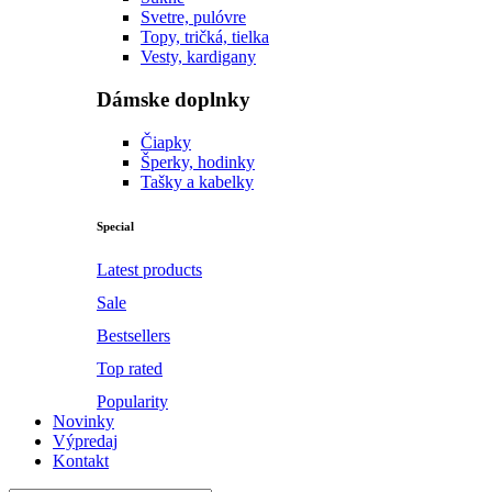
Svetre, pulóvre
Topy, tričká, tielka
Vesty, kardigany
Dámske doplnky
Čiapky
Šperky, hodinky
Tašky a kabelky
Special
Latest products
Sale
Bestsellers
Top rated
Popularity
Novinky
Výpredaj
Kontakt