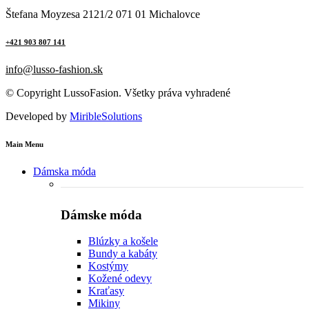
Štefana Moyzesa 2121/2 071 01 Michalovce
+421 903 807 141
info@lusso-fashion.sk
© Copyright LussoFasion. Všetky práva vyhradené
Developed by
MiribleSolutions
Main Menu
Dámska móda
Dámske móda
Blúzky a košele
Bundy a kabáty
Kostýmy
Kožené odevy
Kraťasy
Mikiny