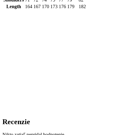
Length
164
167
170
173
176
179
182
Recenzie
Nikto zatiaľ nepridal hodnotenie.