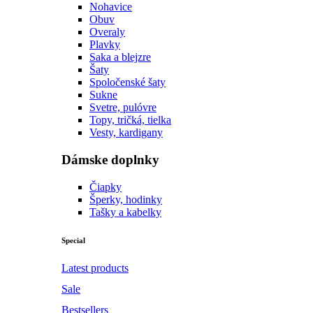
Nohavice
Obuv
Overaly
Plavky
Saka a blejzre
Šaty
Spoločenské šaty
Sukne
Svetre, pulóvre
Topy, tričká, tielka
Vesty, kardigany
Dámske doplnky
Čiapky
Šperky, hodinky
Tašky a kabelky
Special
Latest products
Sale
Bestsellers