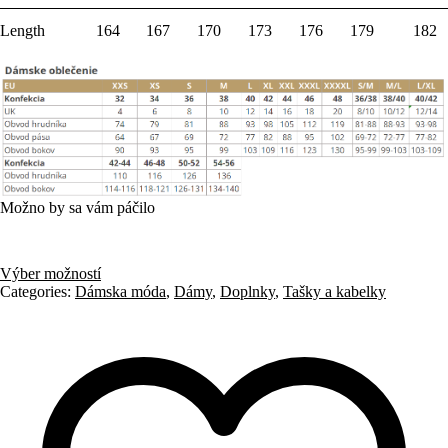
Length
164
167
170
173
176
179
182
Možno by sa vám páčilo
Výber možností
Categories:
Dámska móda
,
Dámy
,
Doplnky
,
Tašky a kabelky