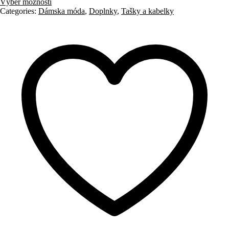
Výber možností
Categories:
Dámska móda
,
Doplnky
,
Tašky a kabelky