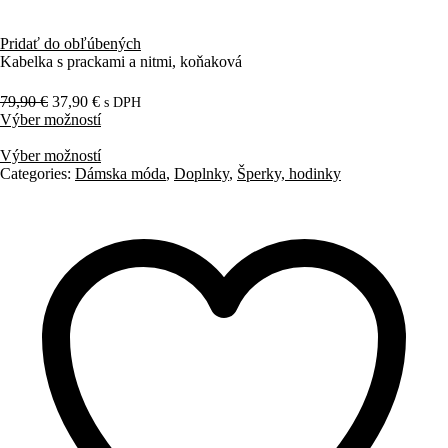
Pridať do obľúbených
Kabelka s prackami a nitmi, koňaková
79,90
€
37,90
€
s DPH
Výber možností
Výber možností
Categories:
Dámska móda
,
Doplnky
,
Šperky, hodinky