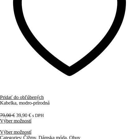
Pridať do obľúbených
Kabelka, modro-prírodná
79,90
€
39,90
€
s DPH
Výber možností
Výber možností
Categories:
Čižmy
,
Dámska móda
,
Obuv