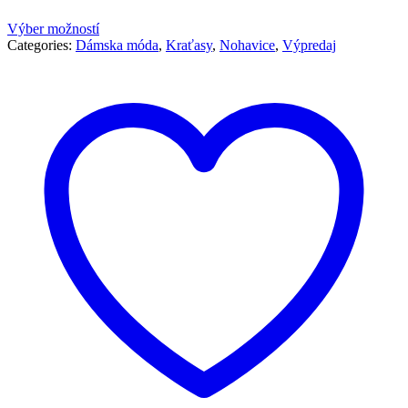
Výber možností
Categories:
Dámska móda
,
Kraťasy
,
Nohavice
,
Výpredaj