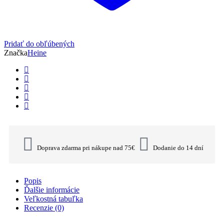
Pridať do obľúbených
Značka
Heine
Doprava zdarma pri nákupe nad 75€
Dodanie do 14 dní
Popis
Ďalšie informácie
Veľkostná tabuľka
Recenzie (0)