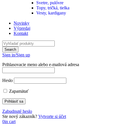
Svetre, pulóvre
Topy, tričká, tielka
Vesty, kardigany
Novinky
Výpredaj
Kontakt
Sign in/Sign up
Prihlasovacie meno alebo e-mailová adresa
Heslo
Zapamätať
Zabudnuté heslo
Ste nový zákazník?
Vytvorte si účet
0
in cart