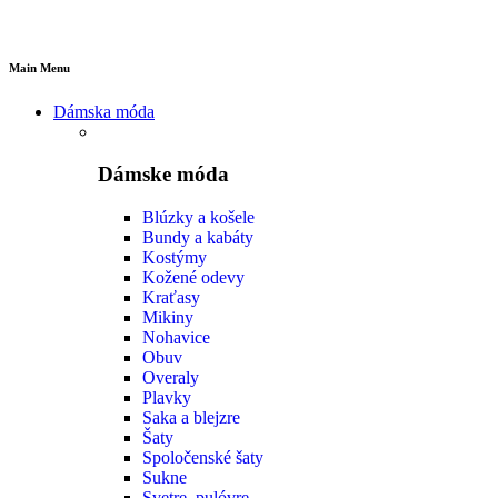
Main Menu
Dámska móda
Dámske móda
Blúzky a košele
Bundy a kabáty
Kostýmy
Kožené odevy
Kraťasy
Mikiny
Nohavice
Obuv
Overaly
Plavky
Saka a blejzre
Šaty
Spoločenské šaty
Sukne
Svetre, pulóvre