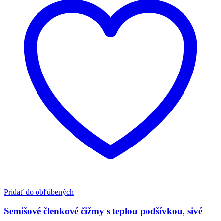
Pridať do obľúbených
Semišové členkové čižmy s teplou podšívkou, sivé