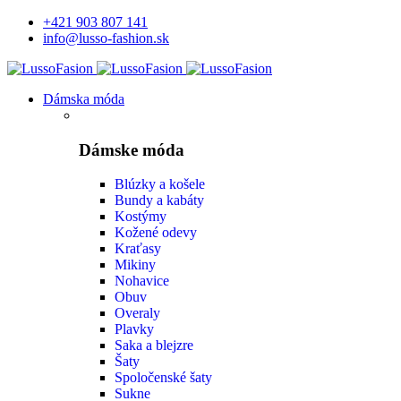
+421 903 807 141
info@lusso-fashion.sk
Dámska móda
Dámske móda
Blúzky a košele
Bundy a kabáty
Kostýmy
Kožené odevy
Kraťasy
Mikiny
Nohavice
Obuv
Overaly
Plavky
Saka a blejzre
Šaty
Spoločenské šaty
Sukne