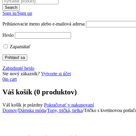
Sign in/Sign up
Prihlasovacie meno alebo e-mailová adresa
Heslo
Zapamätať
Zabudnuté heslo
Ste nový zákazník?
Vytvorte si účet
0
in cart
Váš košík (0 produktov)
Váš košík je prázdny
Pokračovať v nakupovaní
Domov
/
Dámska móda
/
Topy, tričká, tielka
/
Tričko s kvetinovou potlač