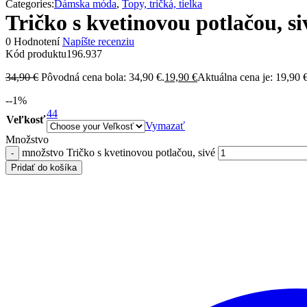
Categories:
Dámska móda
,
Topy, tričká, tielka
Tričko s kvetinovou potlačou, si
0 Hodnotení
Napíšte recenziu
Kód produktu
196.937
34,90
€
Pôvodná cena bola: 34,90 €.
19,90
€
Aktuálna cena je: 19,90 €
-
-1
%
44
Veľkosť
Vymazať
Množstvo
množstvo Tričko s kvetinovou potlačou, sivé
Pridať do košíka