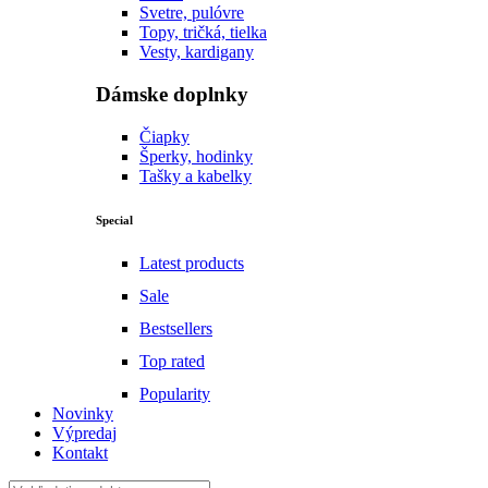
Svetre, pulóvre
Topy, tričká, tielka
Vesty, kardigany
Dámske doplnky
Čiapky
Šperky, hodinky
Tašky a kabelky
Special
Latest products
Sale
Bestsellers
Top rated
Popularity
Novinky
Výpredaj
Kontakt