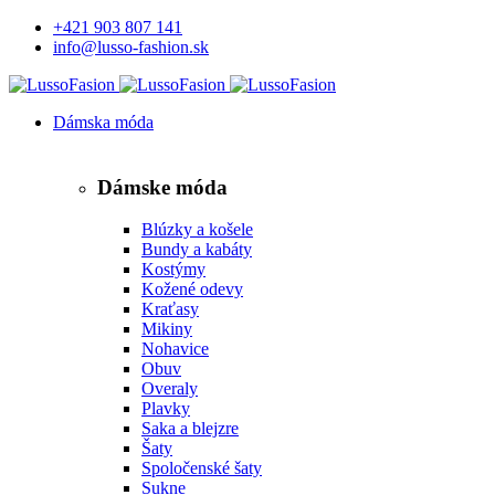
+421 903 807 141
info@lusso-fashion.sk
Dámska móda
Dámske móda
Blúzky a košele
Bundy a kabáty
Kostýmy
Kožené odevy
Kraťasy
Mikiny
Nohavice
Obuv
Overaly
Plavky
Saka a blejzre
Šaty
Spoločenské šaty
Sukne