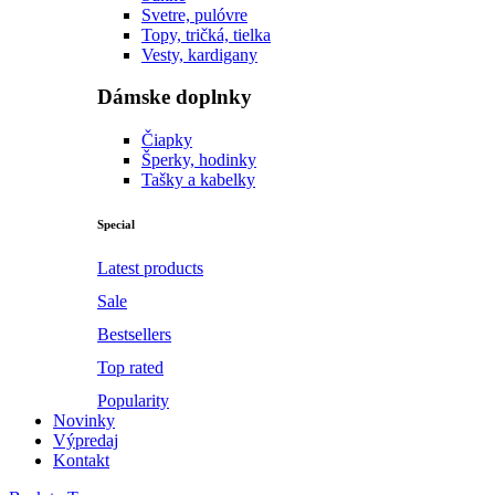
Svetre, pulóvre
Topy, tričká, tielka
Vesty, kardigany
Dámske doplnky
Čiapky
Šperky, hodinky
Tašky a kabelky
Special
Latest products
Sale
Bestsellers
Top rated
Popularity
Novinky
Výpredaj
Kontakt