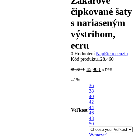
Žákarové
čipkované šaty
s nariaseným
výstrihom,
ecru
0 Hodnotení
Napíšte recenziu
Kód produktu
128.460
Pôvodná
Aktuálna
89,90
€
45,90
€
s DPH
cena
cena
-
-1
%
bola:
je:
89,90 €.
36
45,90 €.
38
40
42
44
Veľkosť
46
48
50
Vymazať