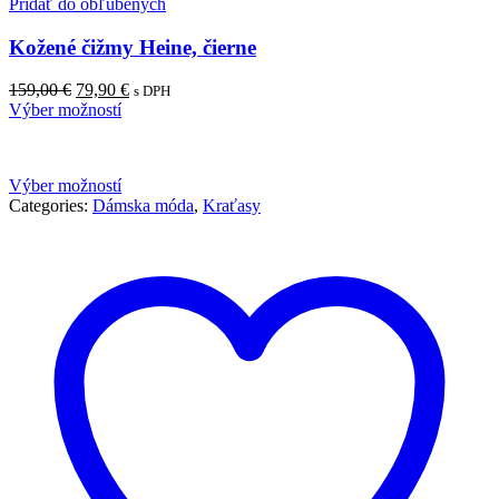
Pridať do obľúbených
Kožené čižmy Heine, čierne
Pôvodná
Aktuálna
159,00
€
79,90
€
s DPH
cena
cena
Výber možností
bola:
je:
159,00 €.
79,90 €.
Výber možností
Categories:
Dámska móda
,
Kraťasy