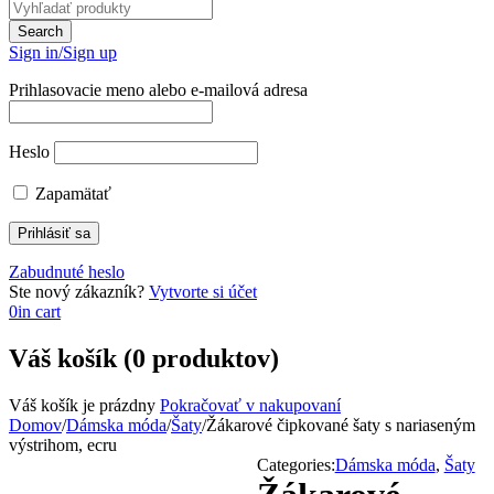
Sign in/Sign up
Prihlasovacie meno alebo e-mailová adresa
Heslo
Zapamätať
Zabudnuté heslo
Ste nový zákazník?
Vytvorte si účet
0
in cart
Váš košík (0 produktov)
Váš košík je prázdny
Pokračovať v nakupovaní
Domov
/
Dámska móda
/
Šaty
/
Žákarové čipkované šaty s nariaseným
výstrihom, ecru
Categories:
Dámska móda
,
Šaty