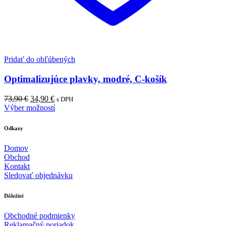
Pridať do obľúbených
Optimalizujúce plavky, modré, C-košík
Pôvodná
Aktuálna
73,90
€
34,90
€
s DPH
cena
cena
Výber možností
bola:
je:
73,90 €.
34,90 €.
Odkazy
Domov
Obchod
Kontakt
Sledovať objednávku
Dôležité
Obchodné podmienky
Reklamačný poriadok