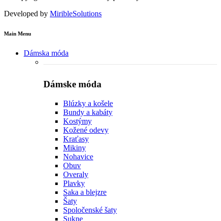
Developed by
MiribleSolutions
Main Menu
Dámska móda
Dámske móda
Blúzky a košele
Bundy a kabáty
Kostýmy
Kožené odevy
Kraťasy
Mikiny
Nohavice
Obuv
Overaly
Plavky
Saka a blejzre
Šaty
Spoločenské šaty
Sukne