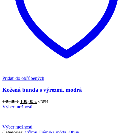
Pridať do obľúbených
Kožená bunda s výrezmi, modrá
Pôvodná
Aktuálna
199,00
€
109,00
€
s DPH
cena
cena
Výber možností
bola:
je:
199,00 €.
109,00 €.
Výber možností
Categories:
Čižmy
,
Dámska móda
,
Obuv