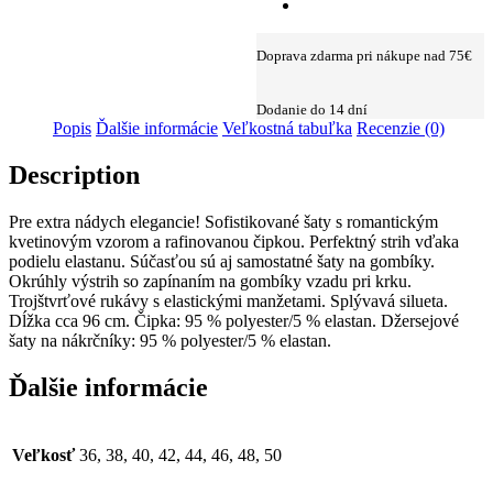
Doprava zdarma pri nákupe nad 75€
Dodanie do 14 dní
Popis
Ďalšie informácie
Veľkostná tabuľka
Recenzie (0)
Description
Pre extra nádych elegancie! Sofistikované šaty s romantickým
kvetinovým vzorom a rafinovanou čipkou. Perfektný strih vďaka
podielu elastanu. Súčasťou sú aj samostatné šaty na gombíky.
Okrúhly výstrih so zapínaním na gombíky vzadu pri krku.
Trojštvrťové rukávy s elastickými manžetami. Splývavá silueta.
Dĺžka cca 96 cm. Čipka: 95 % polyester/5 % elastan. Džersejové
šaty na nákrčníky: 95 % polyester/5 % elastan.
Ďalšie informácie
Veľkosť
36, 38, 40, 42, 44, 46, 48, 50