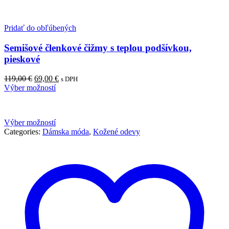
Pridať do obľúbených
Semišové členkové čižmy s teplou podšívkou,
pieskové
Pôvodná
Aktuálna
119,00
€
69,00
€
s DPH
cena
cena
Výber možností
bola:
je:
119,00 €.
69,00 €.
Výber možností
Categories:
Dámska móda
,
Kožené odevy