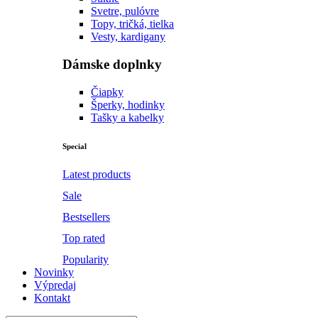
Svetre, pulóvre
Topy, tričká, tielka
Vesty, kardigany
Dámske doplnky
Čiapky
Šperky, hodinky
Tašky a kabelky
Special
Latest products
Sale
Bestsellers
Top rated
Popularity
Novinky
Výpredaj
Kontakt