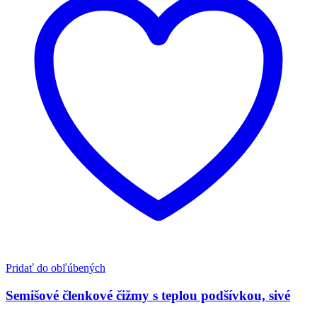
Pridať do obľúbených
Semišové členkové čižmy s teplou podšívkou, sivé