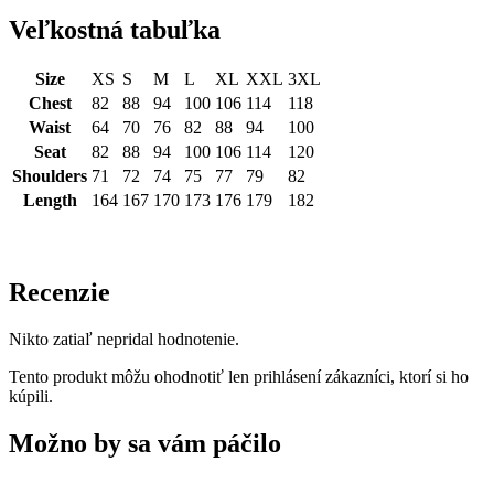
Veľkostná tabuľka
Size
XS
S
M
L
XL
XXL
3XL
Chest
82
88
94
100
106
114
118
Waist
64
70
76
82
88
94
100
Seat
82
88
94
100
106
114
120
Shoulders
71
72
74
75
77
79
82
Length
164
167
170
173
176
179
182
Recenzie
Nikto zatiaľ nepridal hodnotenie.
Tento produkt môžu ohodnotiť len prihlásení zákazníci, ktorí si ho
kúpili.
Možno by sa vám páčilo