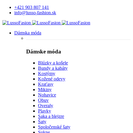
+421 903 807 141
info@lusso-fashion.sk
Dámska móda
Dámske móda
Blúzky a košele
Bundy a kabáty
Kostýmy
Kožené odevy
Kraťasy
Mikiny
Nohavice
Obuv
Overaly
Plavky
Saka a blejzre
Šaty
Spoločenské šaty
Sukne