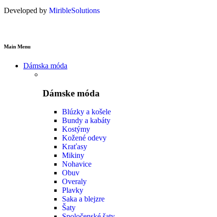
Developed by
MiribleSolutions
Main Menu
Dámska móda
Dámske móda
Blúzky a košele
Bundy a kabáty
Kostýmy
Kožené odevy
Kraťasy
Mikiny
Nohavice
Obuv
Overaly
Plavky
Saka a blejzre
Šaty
Spoločenské šaty