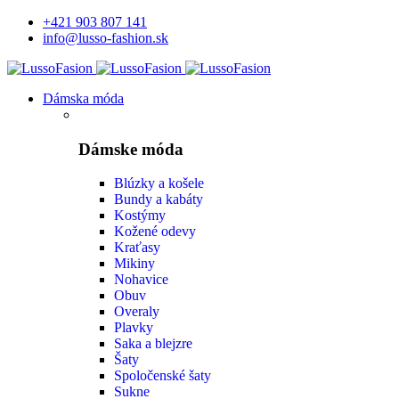
+421 903 807 141
info@lusso-fashion.sk
Dámska móda
Dámske móda
Blúzky a košele
Bundy a kabáty
Kostýmy
Kožené odevy
Kraťasy
Mikiny
Nohavice
Obuv
Overaly
Plavky
Saka a blejzre
Šaty
Spoločenské šaty
Sukne