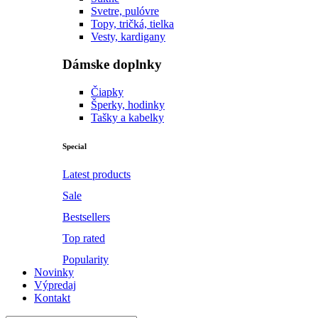
Svetre, pulóvre
Topy, tričká, tielka
Vesty, kardigany
Dámske doplnky
Čiapky
Šperky, hodinky
Tašky a kabelky
Special
Latest products
Sale
Bestsellers
Top rated
Popularity
Novinky
Výpredaj
Kontakt