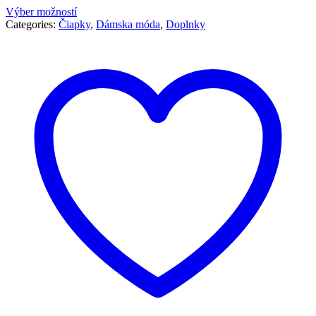
Výber možností
Categories:
Čiapky
,
Dámska móda
,
Doplnky