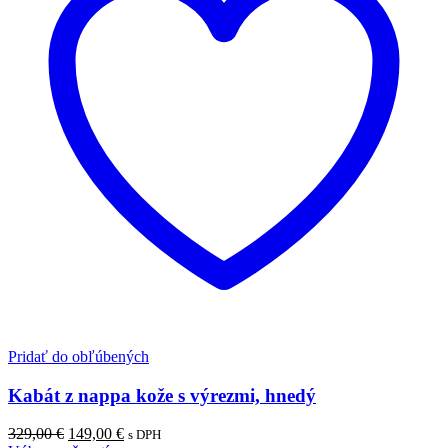
Pridať do obľúbených
Kabát z nappa kože s výrezmi, hnedý
Pôvodná
Aktuálna
329,00
€
149,00
€
s DPH