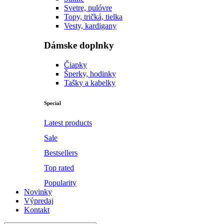
Svetre, pulóvre
Topy, tričká, tielka
Vesty, kardigany
Dámske doplnky
Čiapky
Šperky, hodinky
Tašky a kabelky
Special
Latest products
Sale
Bestsellers
Top rated
Popularity
Novinky
Výpredaj
Kontakt