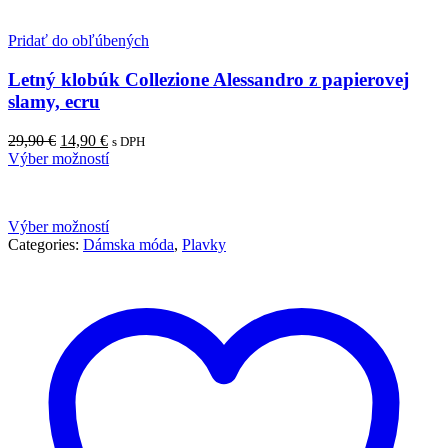
Pridať do obľúbených
Letný klobúk Collezione Alessandro z papierovej
slamy, ecru
Pôvodná
Aktuálna
29,90
€
14,90
€
s DPH
cena
cena
Výber možností
bola:
je:
29,90 €.
14,90 €.
Výber možností
Categories:
Dámska móda
,
Plavky