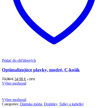
Pridať do obľúbených
Optimalizujúce plavky, modré, C-košík
Pôvodná
Aktuálna
73,90
€
34,90
€
s DPH
cena
cena
Výber možností
bola:
je:
73,90 €.
34,90 €.
Výber možností
Categories:
Dámska móda
,
Doplnky
,
Tašky a kabelky