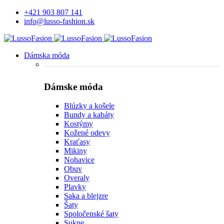
+421 903 807 141
info@lusso-fashion.sk
Dámska móda
Dámske móda
Blúzky a košele
Bundy a kabáty
Kostýmy
Kožené odevy
Kraťasy
Mikiny
Nohavice
Obuv
Overaly
Plavky
Saka a blejzre
Šaty
Spoločenské šaty
Sukne