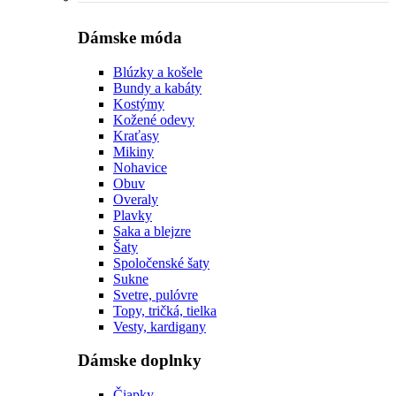
Dámske móda
Blúzky a košele
Bundy a kabáty
Kostýmy
Kožené odevy
Kraťasy
Mikiny
Nohavice
Obuv
Overaly
Plavky
Saka a blejzre
Šaty
Spoločenské šaty
Sukne
Svetre, pulóvre
Topy, tričká, tielka
Vesty, kardigany
Dámske doplnky
Čiapky