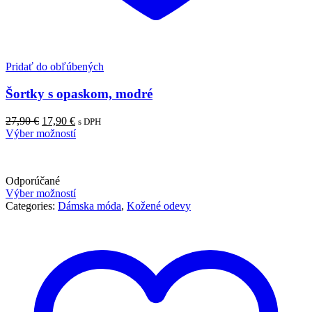
Pridať do obľúbených
Šortky s opaskom, modré
Pôvodná
Aktuálna
27,90
€
17,90
€
s DPH
cena
cena
Výber možností
bola:
je:
27,90 €.
17,90 €.
Odporúčané
Výber možností
Categories:
Dámska móda
,
Kožené odevy