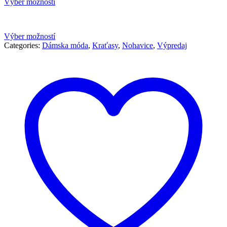
cena
cena
Výber možností
bola:
je:
329,00 €.
149,00 €.
Výber možností
Categories:
Dámska móda
,
Kraťasy
,
Nohavice
,
Výpredaj