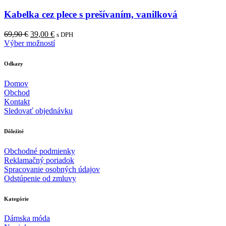
Kabelka cez plece s prešívaním, vanilková
Pôvodná
Aktuálna
69,90
€
39,00
€
s DPH
cena
cena
Výber možností
bola:
je:
69,90 €.
39,00 €.
Odkazy
Domov
Obchod
Kontakt
Sledovať objednávku
Dôležité
Obchodné podmienky
Reklamačný poriadok
Spracovanie osobných údajov
Odstúpenie od zmluvy
Kategórie
Dámska móda