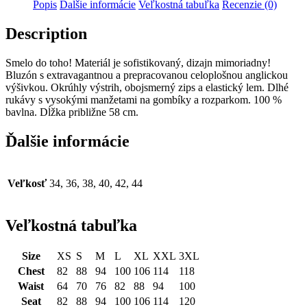
Popis
Ďalšie informácie
Veľkostná tabuľka
Recenzie (0)
Description
Smelo do toho! Materiál je sofistikovaný, dizajn mimoriadny!
Bluzón s extravagantnou a prepracovanou celoplošnou anglickou
výšivkou. Okrúhly výstrih, obojsmerný zips a elastický lem. Dlhé
rukávy s vysokými manžetami na gombíky a rozparkom. 100 %
bavlna. Dĺžka približne 58 cm.
Ďalšie informácie
Veľkosť
34, 36, 38, 40, 42, 44
Veľkostná tabuľka
Size
XS
S
M
L
XL
XXL
3XL
Chest
82
88
94
100
106
114
118
Waist
64
70
76
82
88
94
100
Seat
82
88
94
100
106
114
120