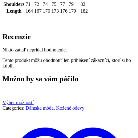
Shoulders
71
72
74
75
77
79
82
Length
164
167
170
173
176
179
182
Recenzie
Nikto zatiaľ nepridal hodnotenie.
Tento produkt môžu ohodnotiť len prihlásení zákazníci, ktorí si ho
kúpili.
Možno by sa vám páčilo
Výber možností
Categories:
Dámska móda
,
Kožené odevy