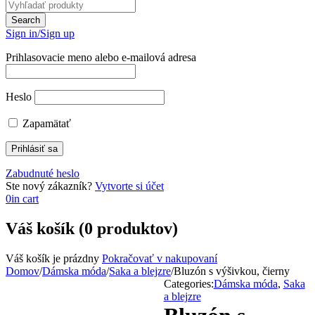
Sign in/Sign up
Prihlasovacie meno alebo e-mailová adresa
Heslo
Zapamätať
Zabudnuté heslo
Ste nový zákazník?
Vytvorte si účet
0
in cart
Váš košík (0 produktov)
Váš košík je prázdny
Pokračovať v nakupovaní
Domov
/
Dámska móda
/
Saka a blejzre
/
Bluzón s výšivkou, čierny
Categories:
Dámska móda
,
Saka
a blejzre