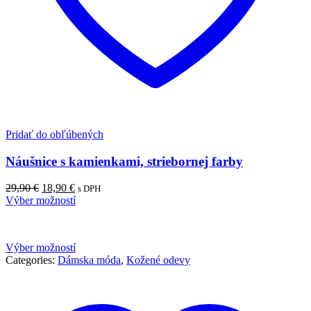
Pridať do obľúbených
Náušnice s kamienkami, striebornej farby
Pôvodná
Aktuálna
29,90
€
18,90
€
s DPH
cena
cena
Výber možností
bola:
je:
29,90 €.
18,90 €.
Výber možností
Categories:
Dámska móda
,
Kožené odevy