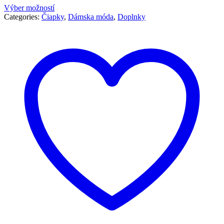
Výber možností
Categories:
Čiapky
,
Dámska móda
,
Doplnky