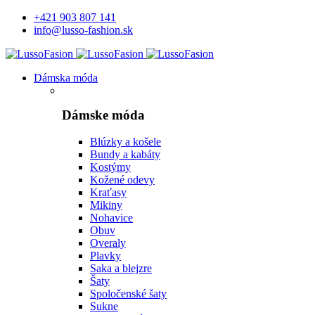
+421 903 807 141
info@lusso-fashion.sk
Dámska móda
Dámske móda
Blúzky a košele
Bundy a kabáty
Kostýmy
Kožené odevy
Kraťasy
Mikiny
Nohavice
Obuv
Overaly
Plavky
Saka a blejzre
Šaty
Spoločenské šaty
Sukne