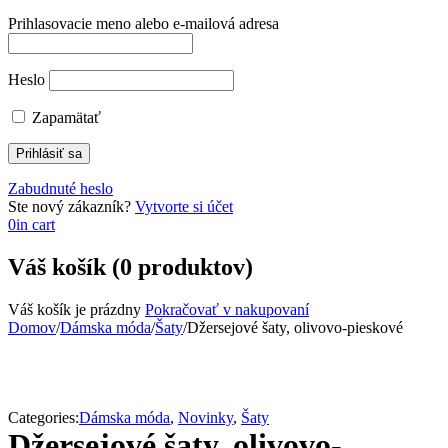
Prihlasovacie meno alebo e-mailová adresa
Heslo
Zapamätať
Zabudnuté heslo
Ste nový zákazník?
Vytvorte si účet
0
in cart
Váš košík (0 produktov)
Váš košík je prázdny
Pokračovať v nakupovaní
Domov
/
Dámska móda
/
Šaty
/
Džersejové šaty, olivovo-pieskové
Categories:
Dámska móda
,
Novinky
,
Šaty
Džersejové šaty, olivovo-