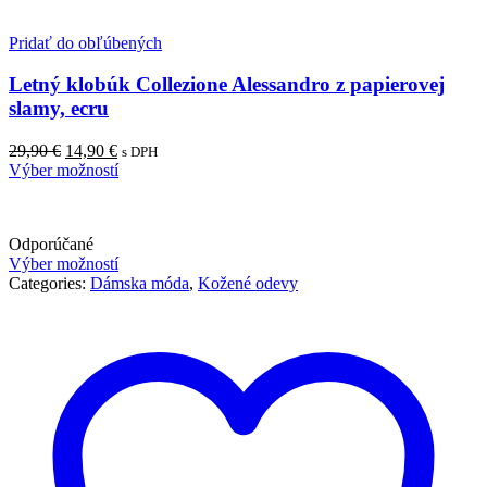
Pridať do obľúbených
Letný klobúk Collezione Alessandro z papierovej
slamy, ecru
Pôvodná
Aktuálna
29,90
€
14,90
€
s DPH
cena
cena
Výber možností
bola:
je:
29,90 €.
14,90 €.
Odporúčané
Výber možností
Categories:
Dámska móda
,
Kožené odevy