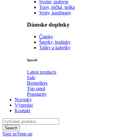
Svetre, pulóvre
Topy, tričká, tielka
Vesty, kardigany
Dámske doplnky
Čiapky
Šperky, hodinky
Tašky a kabelky
Special
Latest products
Sale
Bestsellers
Top rated
Popularity
Novinky
Výpredaj
Kontakt
Sign in/Sign up