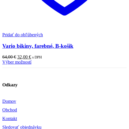
Pridať do obľúbených
Vario bikiny, farebné, B-košik
Pôvodná
Aktuálna
64,00
€
32,00
€
s DPH
cena
cena
Výber možností
bola:
je:
64,00 €.
32,00 €.
Odkazy
Domov
Obchod
Kontakt
Sledovať objednávku