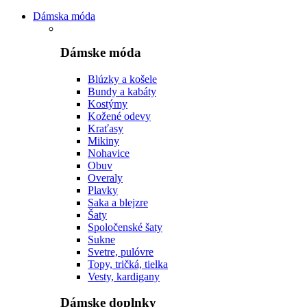
Dámska móda
Dámske móda
Blúzky a košele
Bundy a kabáty
Kostýmy
Kožené odevy
Kraťasy
Mikiny
Nohavice
Obuv
Overaly
Plavky
Saka a blejzre
Šaty
Spoločenské šaty
Sukne
Svetre, pulóvre
Topy, tričká, tielka
Vesty, kardigany
Dámske doplnky