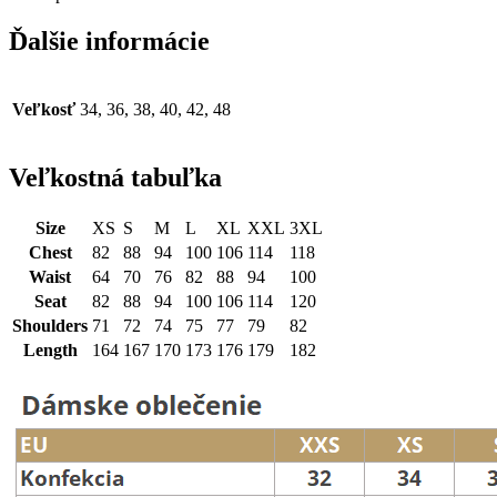
Ďalšie informácie
Veľkosť
34, 36, 38, 40, 42, 48
Veľkostná tabuľka
Size
XS
S
M
L
XL
XXL
3XL
Chest
82
88
94
100
106
114
118
Waist
64
70
76
82
88
94
100
Seat
82
88
94
100
106
114
120
Shoulders
71
72
74
75
77
79
82
Length
164
167
170
173
176
179
182