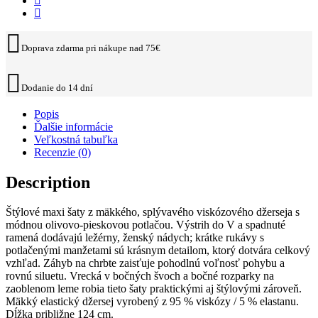
Doprava zdarma pri nákupe nad 75€
Dodanie do 14 dní
Popis
Ďalšie informácie
Veľkostná tabuľka
Recenzie (0)
Description
Štýlové maxi šaty z mäkkého, splývavého viskózového džerseja s
módnou olivovo-pieskovou potlačou. Výstrih do V a spadnuté
ramená dodávajú ležérny, ženský nádych; krátke rukávy s
potlačenými manžetami sú krásnym detailom, ktorý dotvára celkový
vzhľad. Záhyb na chrbte zaisťuje pohodlnú voľnosť pohybu a
rovnú siluetu. Vrecká v bočných švoch a bočné rozparky na
zaoblenom leme robia tieto šaty praktickými aj štýlovými zároveň.
Mäkký elastický džersej vyrobený z 95 % viskózy / 5 % elastanu.
Dĺžka približne 124 cm.