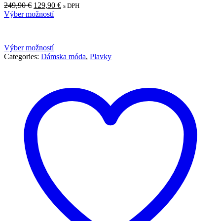
Pôvodná
Aktuálna
249,90
€
129,90
€
s DPH
cena
cena
Výber možností
bola:
je:
249,90 €.
129,90 €.
Výber možností
Categories:
Dámska móda
,
Plavky