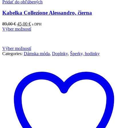
Pridať do obľúbených
Kabelka Collezione Alessandro, čierna
Pôvodná
Aktuálna
89,00
€
45,00
€
s DPH
cena
cena
Výber možností
bola:
je:
89,00 €.
45,00 €.
Výber možností
Categories:
Dámska móda
,
Doplnky
,
Šperky, hodinky