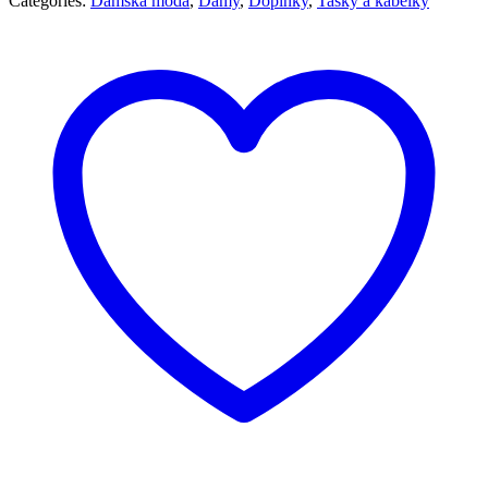
Categories:
Dámska móda
,
Dámy
,
Doplnky
,
Tašky a kabelky