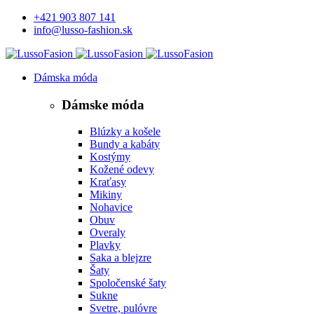
+421 903 807 141
info@lusso-fashion.sk
Dámska móda
Dámske móda
Blúzky a košele
Bundy a kabáty
Kostýmy
Kožené odevy
Kraťasy
Mikiny
Nohavice
Obuv
Overaly
Plavky
Saka a blejzre
Šaty
Spoločenské šaty
Sukne
Svetre, pulóvre