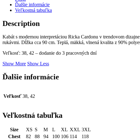
Ďalšie informácie
Veľkostná tabuľka
Description
Kabát s modernou interpretáciou Ricka Cardonu v trendovom dizajne
rukávmi. Dĺžka cca 90 cm. Teplá, mäkká, vlnená kvalita z 90% polye
Veľkosť: 38, 42 – dodanie do 3 pracovných dní
Show More
Show Less
Ďalšie informácie
Veľkosť
38, 42
Veľkostná tabuľka
Size
XS
S
M
L
XL
XXL
3XL
Chest
82
88
94
100
106
114
118