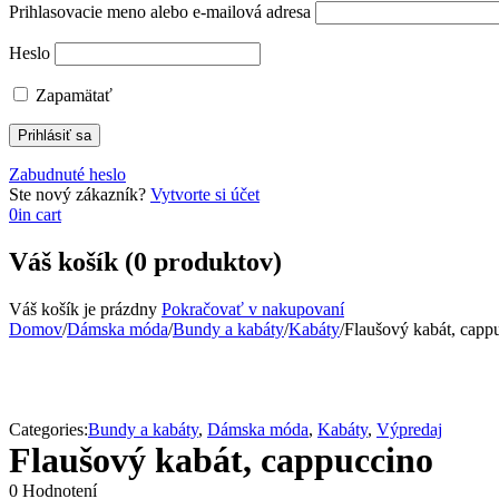
Prihlasovacie meno alebo e-mailová adresa
Heslo
Zapamätať
Zabudnuté heslo
Ste nový zákazník?
Vytvorte si účet
0
in cart
Váš košík (0 produktov)
Váš košík je prázdny
Pokračovať v nakupovaní
Domov
/
Dámska móda
/
Bundy a kabáty
/
Kabáty
/
Flaušový kabát, capp
Categories:
Bundy a kabáty
,
Dámska móda
,
Kabáty
,
Výpredaj
Flaušový kabát, cappuccino
0 Hodnotení