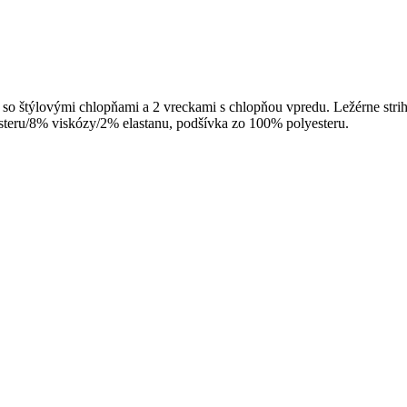
 so štýlovými chlopňami a 2 vreckami s chlopňou vpredu. Ležérne str
steru/8% viskózy/2% elastanu, podšívka zo 100% polyesteru.