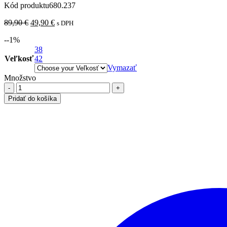
Kód produktu
680.237
Pôvodná
Aktuálna
89,90
€
49,90
€
s DPH
cena
cena
-
-1
%
bola:
je:
89,90 €.
38
49,90 €.
Veľkosť
42
Vymazať
Množstvo
množstvo
Flaušový
Pridať do košíka
kabát,
cappuccino