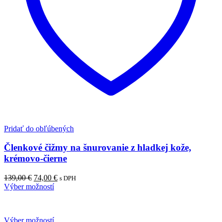
Pridať do obľúbených
Členkové čižmy na šnurovanie z hladkej kože,
krémovo-čierne
Pôvodná
Aktuálna
139,00
€
74,00
€
s DPH
cena
cena
Výber možností
bola:
je:
139,00 €.
74,00 €.
Výber možností