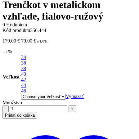
Trenčkot v metalickom
vzhľade, fialovo-ružový
0 Hodnotení
Kód produktu
356.444
Pôvodná
Aktuálna
179,00
€
79,00
€
s DPH
cena
cena
-
-1
%
bola:
je:
179,00 €.
34
79,00 €.
36
38
40
Veľkosť
42
44
46
Vymazať
Množstvo
množstvo
Trenčkot
Pridať do košíka
v
metalickom
vzhľade,
fialovo-