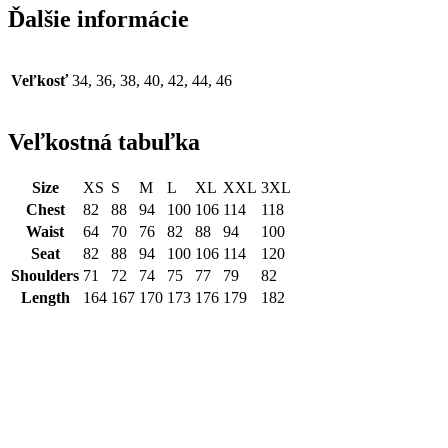
Ďalšie informácie
Veľkosť
34, 36, 38, 40, 42, 44, 46
Veľkostná tabuľka
Size
XS
S
M
L
XL
XXL
3XL
Chest
82
88
94
100
106
114
118
Waist
64
70
76
82
88
94
100
Seat
82
88
94
100
106
114
120
Shoulders
71
72
74
75
77
79
82
Length
164
167
170
173
176
179
182