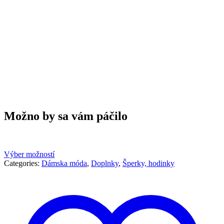
Možno by sa vám páčilo
Výber možností
Categories:
Dámska móda
,
Doplnky
,
Šperky, hodinky