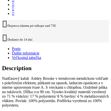
Doprava zdarma pri nákupe nad 75€
Dodanie do 14 dní
Popis
Ďalšie informácie
Veľkostná tabuľka
Description
Nadčasový kabát Ashley Brooke v trendovom metalickom vzhľade
s pokrčeným efektom, pútkami na opasok, ladiacim opaskom a v
mierne upravenom tvare A. S vreckami s chlopňou. Ozdobné pútka
na rukávoch. Dĺžka cca 90 cm. Vysoko kvalitný materiál vyrobený
zo 71 % viskózy/ 17 % polyesteru/ 8 % bavlny/ 4 % metalizovaných
vlákien. Povlak: 100% polyuretán. Podšívka vyrobená zo 100%
polyesteru.