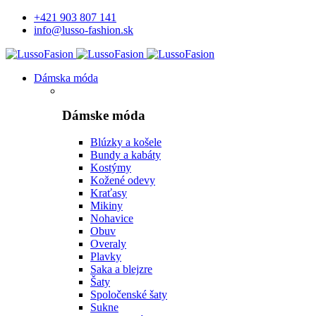
+421 903 807 141
info@lusso-fashion.sk
Dámska móda
Dámske móda
Blúzky a košele
Bundy a kabáty
Kostýmy
Kožené odevy
Kraťasy
Mikiny
Nohavice
Obuv
Overaly
Plavky
Saka a blejzre
Šaty
Spoločenské šaty
Sukne