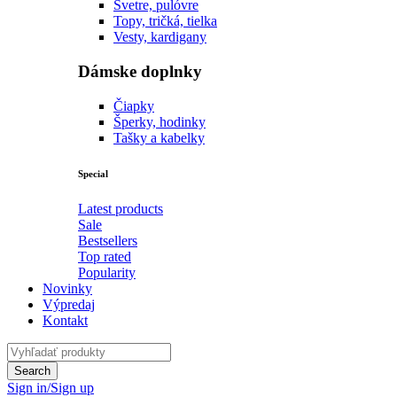
Svetre, pulóvre
Topy, tričká, tielka
Vesty, kardigany
Dámske doplnky
Čiapky
Šperky, hodinky
Tašky a kabelky
Special
Latest products
Sale
Bestsellers
Top rated
Popularity
Novinky
Výpredaj
Kontakt
Sign in/Sign up