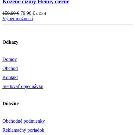
Kožené čižmy Heine, čierne
Pôvodná
Aktuálna
159,00
€
79,90
€
s DPH
cena
cena
Výber možností
bola:
je:
159,00 €.
79,90 €.
Odkazy
Domov
Obchod
Kontakt
Sledovať objednávku
Dôležité
Obchodné podmienky
Reklamačný poriadok