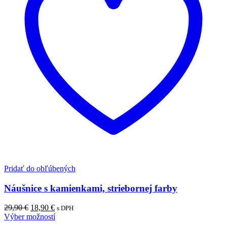
Pridať do obľúbených
Náušnice s kamienkami, striebornej farby
Pôvodná
Aktuálna
29,90
€
18,90
€
s DPH
cena
cena
Výber možností
bola:
je: