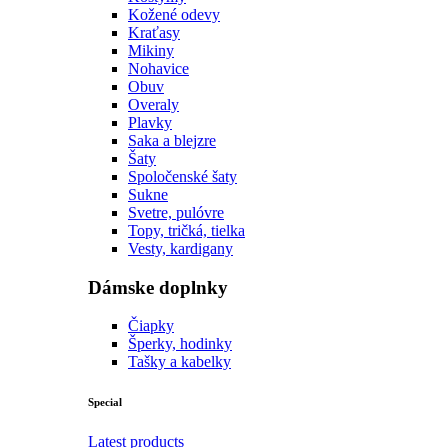
Kožené odevy
Kraťasy
Mikiny
Nohavice
Obuv
Overaly
Plavky
Saka a blejzre
Šaty
Spoločenské šaty
Sukne
Svetre, pulóvre
Topy, tričká, tielka
Vesty, kardigany
Dámske doplnky
Čiapky
Šperky, hodinky
Tašky a kabelky
Special
Latest products