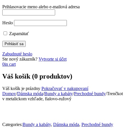
Prihlasovacie meno alebo e-mailová adresa
Heslo
Zapamätať
Zabudnuté heslo
Ste nový zákazník?
Vytvorte si účet
0
in cart
Váš košík (0 produktov)
Váš košík je prázdny
Pokračovať v nakupovaní
Domov
/
Dámska móda
/
Bundy a kabáty
/
Prechodné bundy
/
Trenčkot
v metalickom vzhľade, fialovo-ružový
Categories:
Bundy a kabáty
,
Dámska móda
,
Prechodné bundy