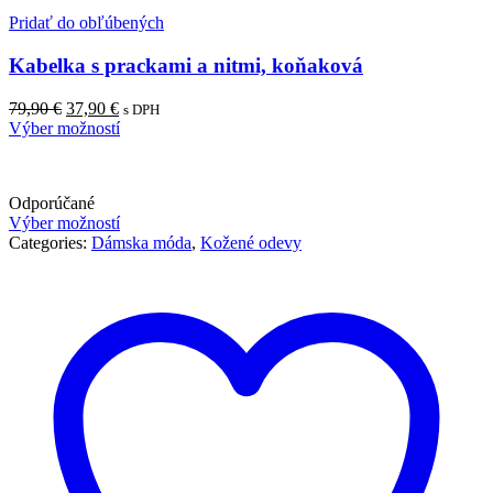
Pridať do obľúbených
Kabelka s prackami a nitmi, koňaková
Pôvodná
Aktuálna
79,90
€
37,90
€
s DPH
cena
cena
Výber možností
bola:
je:
79,90 €.
37,90 €.
Odporúčané
Výber možností
Categories:
Dámska móda
,
Kožené odevy