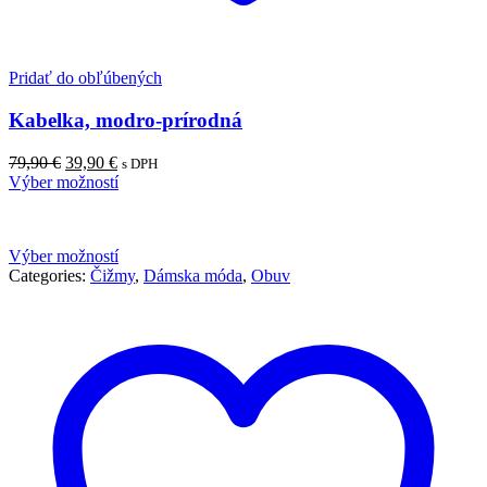
Pridať do obľúbených
Kabelka, modro-prírodná
Pôvodná
Aktuálna
79,90
€
39,90
€
s DPH
cena
cena
Výber možností
bola:
je:
79,90 €.
39,90 €.
Výber možností
Categories:
Čižmy
,
Dámska móda
,
Obuv