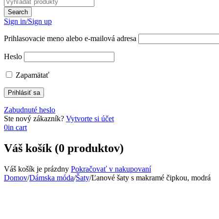
Sign in/Sign up
Prihlasovacie meno alebo e-mailová adresa
Heslo
Zapamätať
Zabudnuté heslo
Ste nový zákazník?
Vytvorte si účet
0
in cart
Váš košík (0 produktov)
Váš košík je prázdny
Pokračovať v nakupovaní
Domov
/
Dámska móda
/
Šaty
/
Ľanové šaty s makramé čipkou, modrá