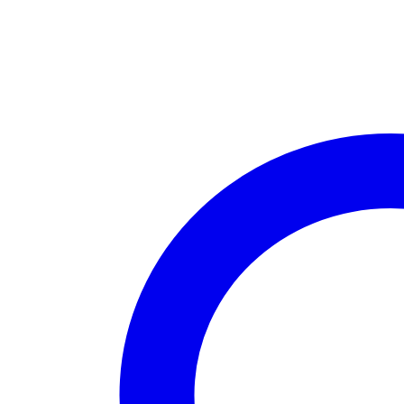
s
makramé
čipkou,
modrá