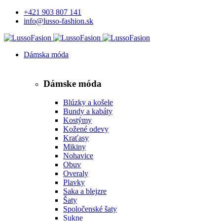
+421 903 807 141
info@lusso-fashion.sk
Dámska móda
Dámske móda
Blúzky a košele
Bundy a kabáty
Kostýmy
Kožené odevy
Kraťasy
Mikiny
Nohavice
Obuv
Overaly
Plavky
Saka a blejzre
Šaty
Spoločenské šaty
Sukne