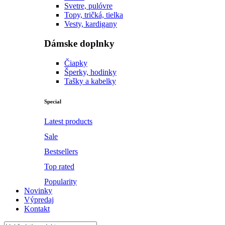
Svetre, pulóvre
Topy, tričká, tielka
Vesty, kardigany
Dámske doplnky
Čiapky
Šperky, hodinky
Tašky a kabelky
Special
Latest products
Sale
Bestsellers
Top rated
Popularity
Novinky
Výpredaj
Kontakt