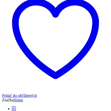
farebný
Pridať do obľúbených
Značka
Heine