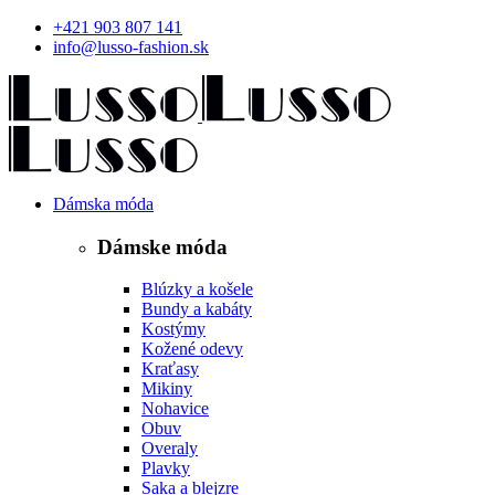
+421 903 807 141
info@lusso-fashion.sk
Dámska móda
Dámske móda
Blúzky a košele
Bundy a kabáty
Kostýmy
Kožené odevy
Kraťasy
Mikiny
Nohavice
Obuv
Overaly
Plavky
Saka a blejzre