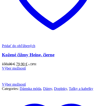
Pridať do obľúbených
Kožené čižmy Heine, čierne
Pôvodná
Aktuálna
159,00
€
79,90
€
s DPH
cena
cena
Výber možností
bola:
je:
159,00 €.
79,90 €.
Výber možností
Categories:
Dámska móda
,
Dámy
,
Doplnky
,
Tašky a kabelky