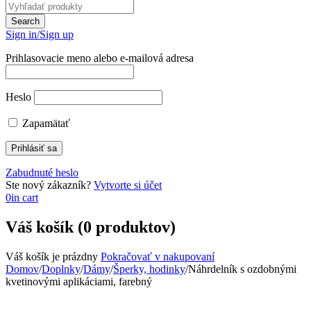
Sign in/Sign up
Prihlasovacie meno alebo e-mailová adresa
Heslo
Zapamätať
Zabudnuté heslo
Ste nový zákazník?
Vytvorte si účet
0
in cart
Váš košík (0 produktov)
Váš košík je prázdny
Pokračovať v nakupovaní
Domov
/
Doplnky
/
Dámy
/
Šperky, hodinky
/
Náhrdelník s ozdobnými
kvetinovými aplikáciami, farebný