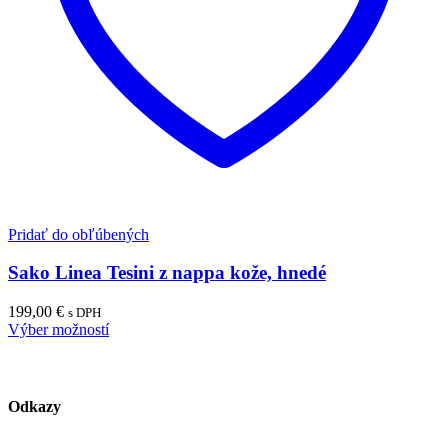
Pridať do obľúbených
Sako Linea Tesini z nappa kože, hnedé
199,00
€
s DPH
Výber možností
Odkazy