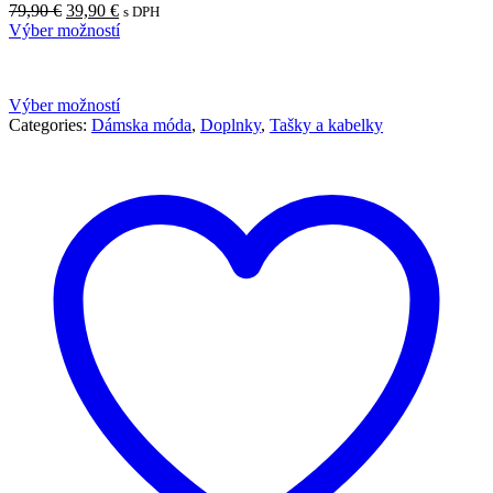
Pôvodná
Aktuálna
79,90
€
39,90
€
s DPH
cena
cena
Výber možností
bola:
je:
79,90 €.
39,90 €.
Výber možností
Categories:
Dámska móda
,
Doplnky
,
Tašky a kabelky