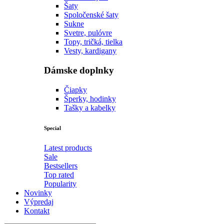
Šaty
Spoločenské šaty
Sukne
Svetre, pulóvre
Topy, tričká, tielka
Vesty, kardigany
Dámske doplnky
Čiapky
Šperky, hodinky
Tašky a kabelky
Special
Latest products
Sale
Bestsellers
Top rated
Popularity
Novinky
Výpredaj
Kontakt