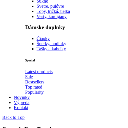
Sukne
Svetre, pulóvre
Topy, tričká, tielka
Vesty, kardigany
Dámske doplnky
Čiapky
Šperky, hodinky
Tašky a kabelky
Special
Latest products
Sale
Bestsellers
Top rated
Popularity
Novinky
Výpredaj
Kontakt
Back to Top