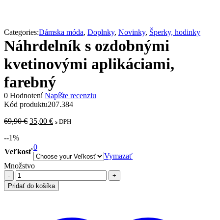
Categories:
Dámska móda
,
Doplnky
,
Novinky
,
Šperky, hodinky
Náhrdelník s ozdobnými
kvetinovými aplikáciami,
farebný
0 Hodnotení
Napíšte recenziu
Kód produktu
207.384
Pôvodná
Aktuálna
69,90
€
35,00
€
s DPH
cena
cena
-
-1
%
bola:
je:
69,90 €.
0
35,00 €.
Veľkosť
Vymazať
Množstvo
množstvo
Náhrdelník
Pridať do košíka
s
ozdobnými
kvetinovými
aplikáciami,