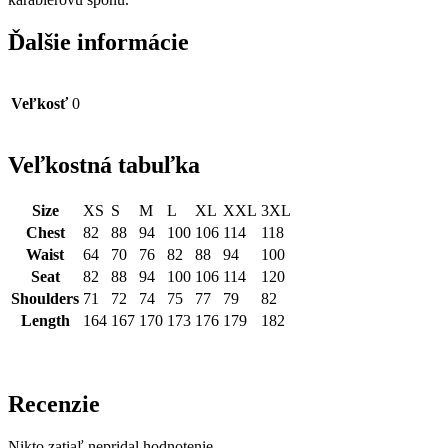
Ďalšie informácie
Veľkosť
0
Veľkostná tabuľka
Size
XS
S
M
L
XL
XXL
3XL
Chest
82
88
94
100
106
114
118
Waist
64
70
76
82
88
94
100
Seat
82
88
94
100
106
114
120
Shoulders
71
72
74
75
77
79
82
Length
164
167
170
173
176
179
182
Recenzie
Nikto zatiaľ nepridal hodnotenie.