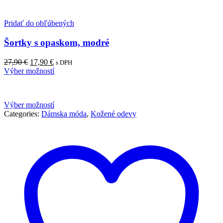
Pridať do obľúbených
Šortky s opaskom, modré
Pôvodná
Aktuálna
27,90
€
17,90
€
s DPH
cena
cena
Výber možností
bola:
je:
27,90 €.
17,90 €.
Výber možností
Categories:
Dámska móda
,
Kožené odevy