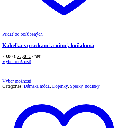
Pridať do obľúbených
Kabelka s prackami a nitmi, koňaková
Pôvodná
Aktuálna
79,90
€
37,90
€
s DPH
cena
cena
Výber možností
bola:
je:
79,90 €.
37,90 €.
Výber možností
Categories:
Dámska móda
,
Doplnky
,
Šperky, hodinky