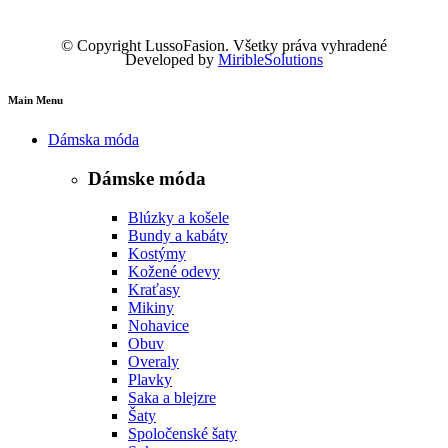
© Copyright LussoFasion. Všetky práva vyhradené
Developed by
MiribleSolutions
Main Menu
Dámska móda
Dámske móda
Blúzky a košele
Bundy a kabáty
Kostýmy
Kožené odevy
Kraťasy
Mikiny
Nohavice
Obuv
Overaly
Plavky
Saka a blejzre
Šaty
Spoločenské šaty