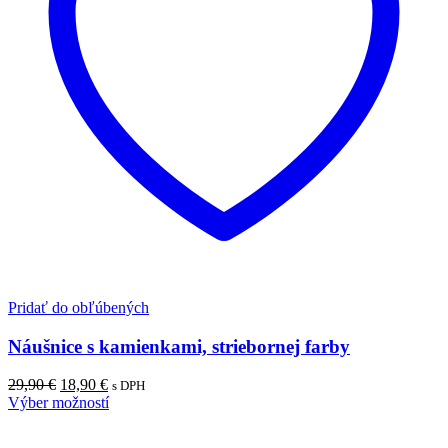
Pridať do obľúbených
Náušnice s kamienkami, striebornej farby
Pôvodná
Aktuálna
29,90
€
18,90
€
s DPH
cena
cena
Výber možností
bola:
je:
29,90 €.
18,90 €.