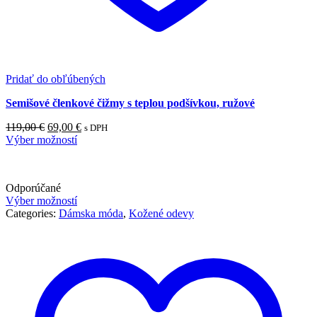
Pridať do obľúbených
Semišové členkové čižmy s teplou podšívkou, ružové
Pôvodná
Aktuálna
119,00
€
69,00
€
s DPH
cena
cena
Výber možností
bola:
je:
119,00 €.
69,00 €.
Odporúčané
Výber možností
Categories:
Dámska móda
,
Kožené odevy