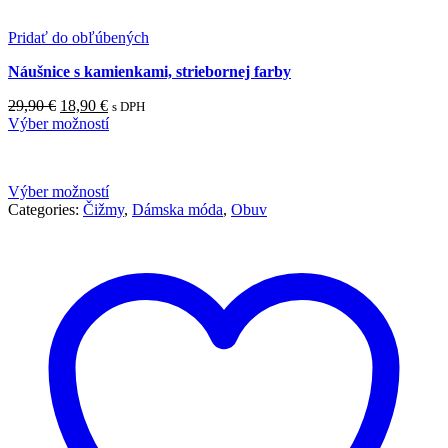
Pridať do obľúbených
Náušnice s kamienkami, striebornej farby
Pôvodná
Aktuálna
29,90
€
18,90
€
s DPH
cena
cena
Výber možností
bola:
je:
29,90 €.
18,90 €.
Výber možností
Categories:
Čižmy
,
Dámska móda
,
Obuv