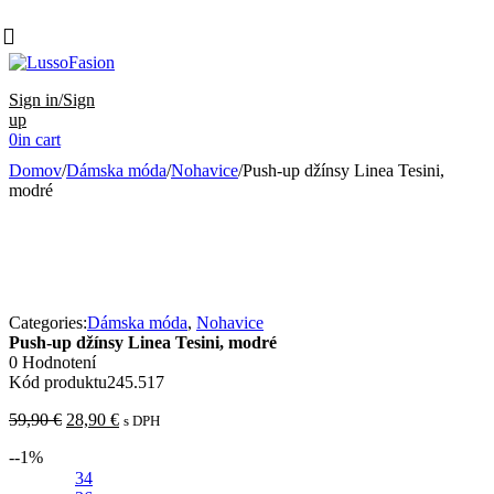
Sign in/Sign
up
0
in cart
Domov
/
Dámska móda
/
Nohavice
/
Push-up džínsy Linea Tesini,
modré
Categories:
Dámska móda
,
Nohavice
Push-up džínsy Linea Tesini, modré
0 Hodnotení
Kód produktu
245.517
Pôvodná
Aktuálna
59,90
€
28,90
€
s DPH
cena
cena
-
-1
%
bola:
je:
59,90 €.
34
28,90 €.