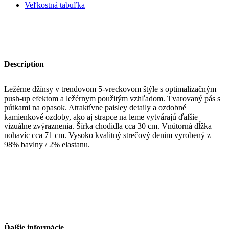
Veľkostná tabuľka
Description
Ležérne džínsy v trendovom 5-vreckovom štýle s optimalizačným
push-up efektom a ležérnym použitým vzhľadom. Tvarovaný pás s
pútkami na opasok. Atraktívne paisley detaily a ozdobné
kamienkové ozdoby, ako aj strapce na leme vytvárajú ďalšie
vizuálne zvýraznenia. Šírka chodidla cca 30 cm. Vnútorná dĺžka
nohavíc cca 71 cm. Vysoko kvalitný strečový denim vyrobený z
98% bavlny / 2% elastanu.
Ďalšie informácie