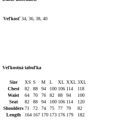
Veľkosť
34, 36, 38, 40
Veľkostná tabuľka
Size
XS
S
M
L
XL
XXL
3XL
Chest
82
88
94
100
106
114
118
Waist
64
70
76
82
88
94
100
Seat
82
88
94
100
106
114
120
Shoulders
71
72
74
75
77
79
82
Length
164
167
170
173
176
179
182