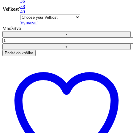
36
38
Veľkosť
40
Vymazať
Množstvo
množstvo
Push-
up
Pridať do košíka
džínsy
Linea
Tesini,
modré