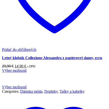
Pridať do obľúbených
Letný klobúk Collezione Alessandro z papierovej slamy, ecru
Pôvodná
Aktuálna
29,90
€
14,90
€
s DPH
cena
cena
Výber možností
bola:
je:
29,90 €.
14,90 €.
Výber možností
Categories:
Dámska móda
,
Doplnky
,
Tašky a kabelky