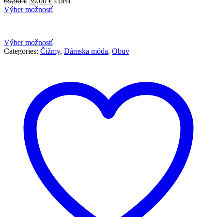
Pôvodná
Aktuálna
69,90
€
39,00
€
s DPH
cena
cena
Výber možností
bola:
je:
69,90 €.
39,00 €.
Výber možností
Categories:
Čižmy
,
Dámska móda
,
Obuv