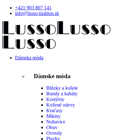
+421 903 807 141
info@lusso-fashion.sk
Dámska móda
Dámske móda
Blúzky a košele
Bundy a kabáty
Kostýmy
Kožené odevy
Kraťasy
Mikiny
Nohavice
Obuv
Overaly
Plavky