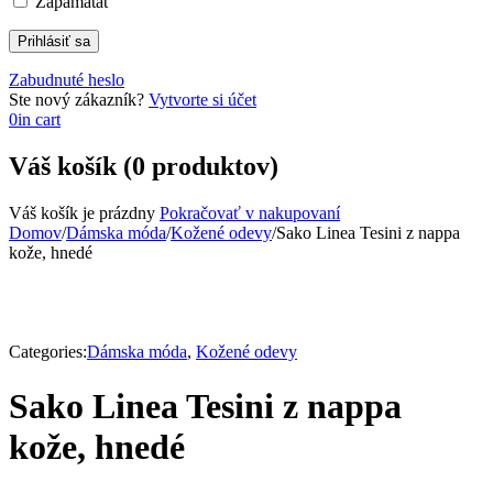
Zapamätať
Zabudnuté heslo
Ste nový zákazník?
Vytvorte si účet
0
in cart
Váš košík (0 produktov)
Váš košík je prázdny
Pokračovať v nakupovaní
Domov
/
Dámska móda
/
Kožené odevy
/
Sako Linea Tesini z nappa
kože, hnedé
Categories:
Dámska móda
,
Kožené odevy
Sako Linea Tesini z nappa
kože, hnedé