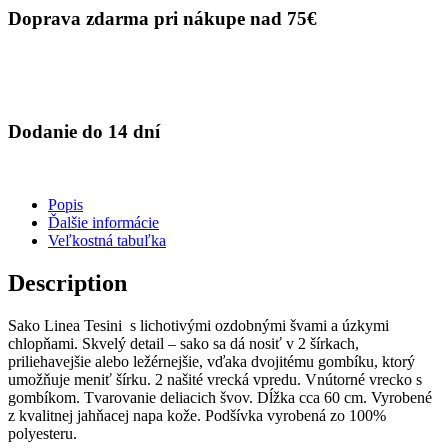
Doprava zdarma pri nákupe nad 75€
Dodanie do 14 dní
Popis
Ďalšie informácie
Veľkostná tabuľka
Description
Sako Linea Tesini s lichotivými ozdobnými švami a úzkymi
chlopňami. Skvelý detail – sako sa dá nosiť v 2 šírkach,
priliehavejšie alebo ležérnejšie, vďaka dvojitému gombíku, ktorý
umožňuje meniť šírku. 2 našité vrecká vpredu. Vnútorné vrecko s
gombíkom. Tvarovanie deliacich švov. Dĺžka cca 60 cm. Vyrobené
z kvalitnej jahňacej napa kože. Podšívka vyrobená zo 100%
polyesteru.