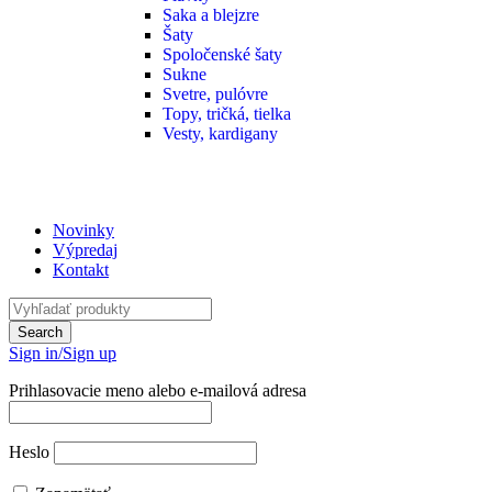
Saka a blejzre
Šaty
Spoločenské šaty
Sukne
Svetre, pulóvre
Topy, tričká, tielka
Vesty, kardigany
Novinky
Výpredaj
Kontakt
Sign in/Sign up
Prihlasovacie meno alebo e-mailová adresa
Heslo