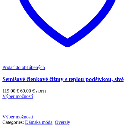
Pridať do obľúbených
Semišové členkové čižmy s teplou podšívkou, sivé
119,00
€
69,00
€
s DPH
Výber možností
Výber možností
Categories:
Dámska móda
,
Overaly