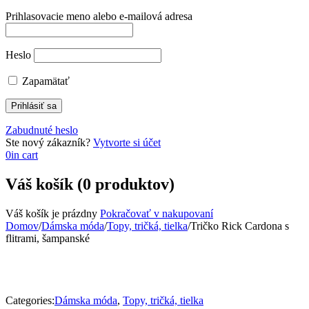
Prihlasovacie meno alebo e-mailová adresa
Heslo
Zapamätať
Zabudnuté heslo
Ste nový zákazník?
Vytvorte si účet
0
in cart
Váš košík (0 produktov)
Váš košík je prázdny
Pokračovať v nakupovaní
Domov
/
Dámska móda
/
Topy, tričká, tielka
/
Tričko Rick Cardona s
flitrami, šampanské
Categories:
Dámska móda
,
Topy, tričká, tielka