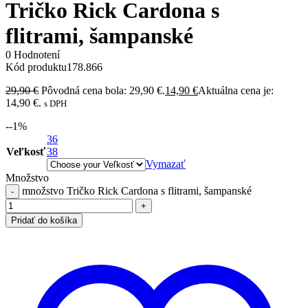
Tričko Rick Cardona s
flitrami, šampanské
0 Hodnotení
Kód produktu
178.866
29,90
€
Pôvodná cena bola: 29,90 €.
14,90
€
Aktuálna cena je:
14,90 €.
s DPH
-
-1
%
36
Veľkosť
38
Vymazať
Množstvo
množstvo Tričko Rick Cardona s flitrami, šampanské
Pridať do košíka