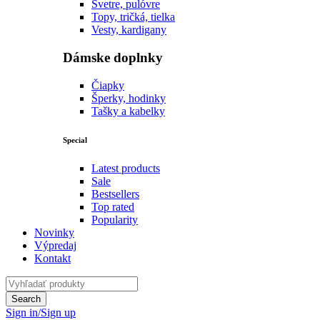
Svetre, pulóvre
Topy, tričká, tielka
Vesty, kardigany
Dámske doplnky
Čiapky
Šperky, hodinky
Tašky a kabelky
Special
Latest products
Sale
Bestsellers
Top rated
Popularity
Novinky
Výpredaj
Kontakt
Sign in/Sign up