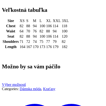
Veľkostná tabuľka
Size
XS
S
M
L
XL
XXL
3XL
Chest
82
88
94
100
106
114
118
Waist
64
70
76
82
88
94
100
Seat
82
88
94
100
106
114
120
Shoulders
71
72
74
75
77
79
82
Length
164
167
170
173
176
179
182
Možno by sa vám páčilo
Výber možností
Categories:
Dámska móda
,
Kraťasy