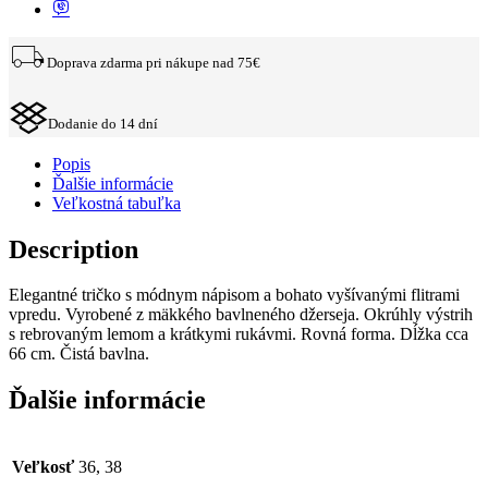
Doprava zdarma pri nákupe nad 75€
Dodanie do 14 dní
Popis
Ďalšie informácie
Veľkostná tabuľka
Description
Elegantné tričko s módnym nápisom a bohato vyšívanými flitrami
vpredu. Vyrobené z mäkkého bavlneného džerseja. Okrúhly výstrih
s rebrovaným lemom a krátkymi rukávmi. Rovná forma. Dĺžka cca
66 cm. Čistá bavlna.
Ďalšie informácie
Veľkosť
36, 38