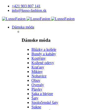
+421 903 807 141
info@lusso-fashion.sk
Dámska móda
Dámske móda
Blúzky a košele
Bundy a kabáty
Kostýmy
Kožené odevy
Kraťasy
Mikiny
Nohavice
Obuv
Overaly
Plavky
Saka a blejzre
Šaty
Spoločenské šaty
Sukne