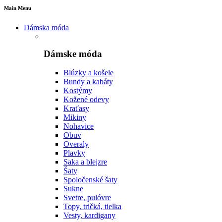
Main Menu
Dámska móda
Dámske móda
Blúzky a košele
Bundy a kabáty
Kostýmy
Kožené odevy
Kraťasy
Mikiny
Nohavice
Obuv
Overaly
Plavky
Saka a blejzre
Šaty
Spoločenské šaty
Sukne
Svetre, pulóvre
Topy, tričká, tielka
Vesty, kardigany