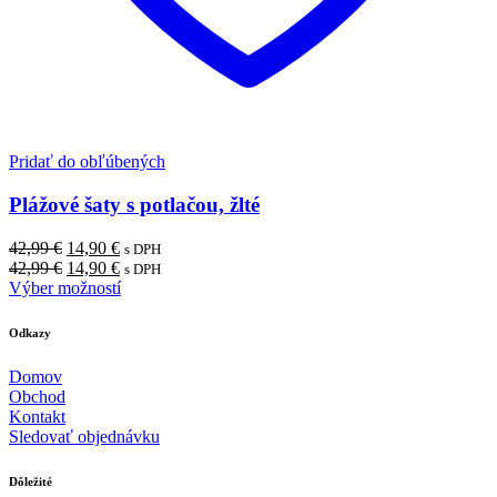
Pridať do obľúbených
Plážové šaty s potlačou, žlté
Pôvodná
Aktuálna
42,99
€
14,90
€
s DPH
cena
Pôvodná
cena
Aktuálna
42,99
€
14,90
€
s DPH
bola:
cena
je:
cena
Výber možností
42,99 €.
bola:
14,90 €.
je:
42,99 €.
14,90 €.
Odkazy
Domov
Obchod
Kontakt
Sledovať objednávku
Dôležité