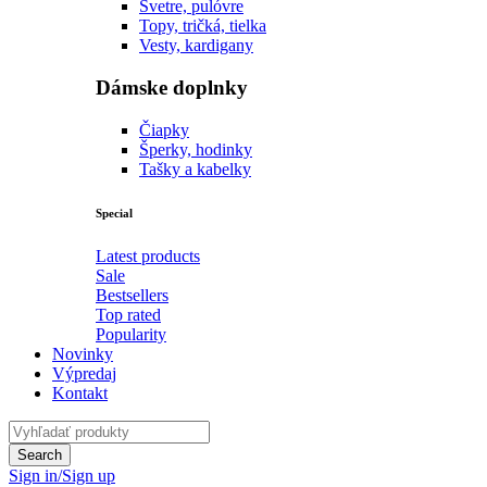
Svetre, pulóvre
Topy, tričká, tielka
Vesty, kardigany
Dámske doplnky
Čiapky
Šperky, hodinky
Tašky a kabelky
Special
Latest products
Sale
Bestsellers
Top rated
Popularity
Novinky
Výpredaj
Kontakt
Sign in/Sign up