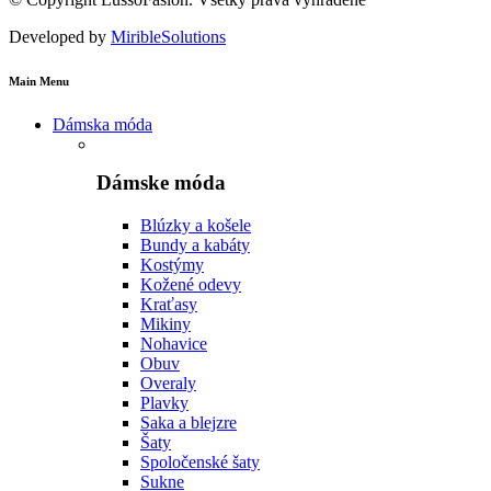
Developed by
MiribleSolutions
Main Menu
Dámska móda
Dámske móda
Blúzky a košele
Bundy a kabáty
Kostýmy
Kožené odevy
Kraťasy
Mikiny
Nohavice
Obuv
Overaly
Plavky
Saka a blejzre
Šaty
Spoločenské šaty
Sukne