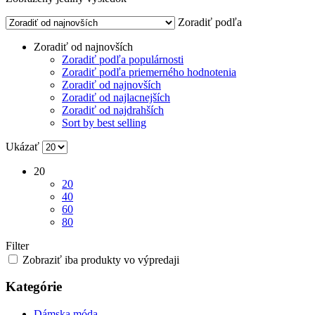
Zoradiť podľa
Zoradiť od najnovších
Zoradiť podľa populárnosti
Zoradiť podľa priemerného hodnotenia
Zoradiť od najnovších
Zoradiť od najlacnejších
Zoradiť od najdrahších
Sort by best selling
Ukázať
20
20
40
60
80
Filter
Zobraziť iba produkty vo výpredaji
Kategórie
Dámska móda