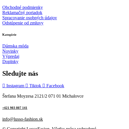
Obchodné podmienky
Reklamačný poriadok
Spracovanie osobných údajov
Odstúpenie od zmluvy
Kategórie
Dámska móda
Novinky
Výpredaj
Doplnky
Sledujte nás
Instagram
Tiktok
Facebook
Štefana Moyzesa 2121/2 071 01 Michalovce
+421 903 807 141
info@lusso-fashion.sk
© Copyright LussoFasion. Všetky práva vyhradené