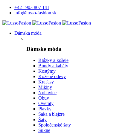
+421 903 807 141
info@lusso-fashion.sk
Dámska móda
Dámske móda
Blúzky a košele
Bundy a kabáty
Kostýmy
Kožené odevy
Kraťasy
Mikiny
Nohavice
Obuv
Overaly
Plavky
Saka a blejzre
Šaty
Spoločenské šaty
Sukne