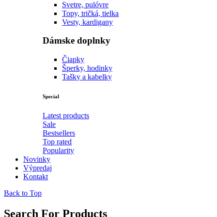
Svetre, pulóvre
Topy, tričká, tielka
Vesty, kardigany
Dámske doplnky
Čiapky
Šperky, hodinky
Tašky a kabelky
Special
Latest products
Sale
Bestsellers
Top rated
Popularity
Novinky
Výpredaj
Kontakt
Back to Top
Search For Products