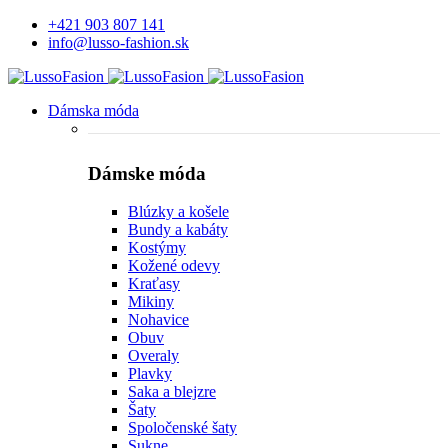
+421 903 807 141
info@lusso-fashion.sk
Dámska móda
Dámske móda
Blúzky a košele
Bundy a kabáty
Kostýmy
Kožené odevy
Kraťasy
Mikiny
Nohavice
Obuv
Overaly
Plavky
Saka a blejzre
Šaty
Spoločenské šaty
Sukne