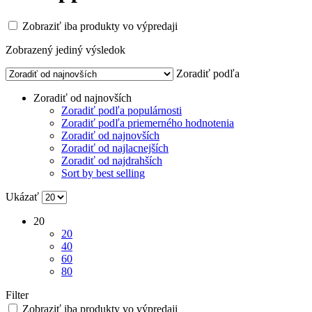
Zobraziť iba produkty vo výpredaji
Zobrazený jediný výsledok
Zoradiť podľa
Zoradiť od najnovších
Zoradiť podľa populárnosti
Zoradiť podľa priemerného hodnotenia
Zoradiť od najnovších
Zoradiť od najlacnejších
Zoradiť od najdrahších
Sort by best selling
Ukázať
20
20
40
60
80
Filter
Zobraziť iba produkty vo výpredaji