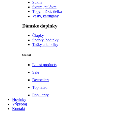
Sukne
Svetre, pulóvre
Topy, tričká, tielka
Vesty, kardigany
Dámske doplnky
Čiapky
Šperky, hodinky
Tašky a kabelky
Special
Latest products
Sale
Bestsellers
Top rated
Popularity
Novinky
Výpredaj
Kontakt