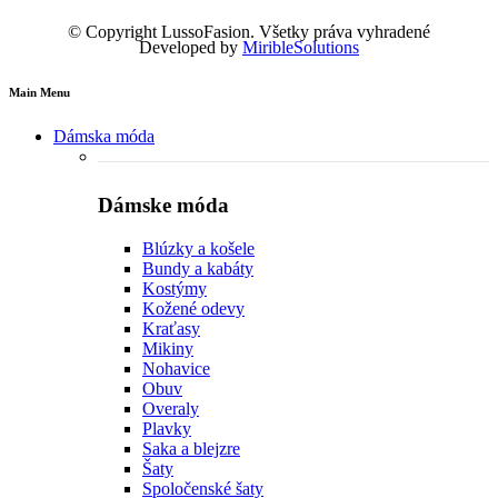
© Copyright LussoFasion. Všetky práva vyhradené
Developed by
MiribleSolutions
Main Menu
Dámska móda
Dámske móda
Blúzky a košele
Bundy a kabáty
Kostýmy
Kožené odevy
Kraťasy
Mikiny
Nohavice
Obuv
Overaly
Plavky
Saka a blejzre
Šaty
Spoločenské šaty