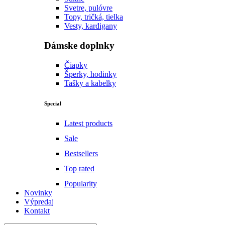
Svetre, pulóvre
Topy, tričká, tielka
Vesty, kardigany
Dámske doplnky
Čiapky
Šperky, hodinky
Tašky a kabelky
Special
Latest products
Sale
Bestsellers
Top rated
Popularity
Novinky
Výpredaj
Kontakt