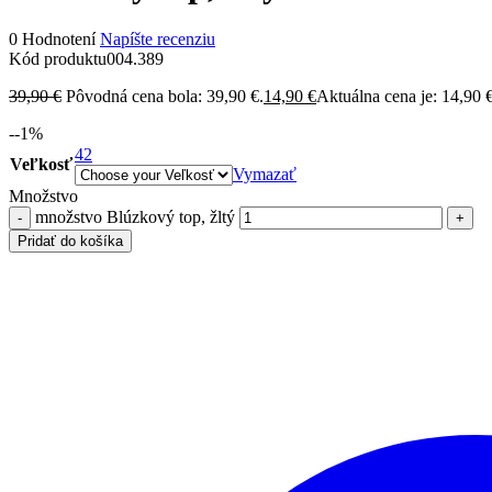
0 Hodnotení
Napíšte recenziu
Kód produktu
004.389
39,90
€
Pôvodná cena bola: 39,90 €.
14,90
€
Aktuálna cena je: 14,90 €
-
-1
%
42
Veľkosť
Vymazať
Množstvo
množstvo Blúzkový top, žltý
Pridať do košíka