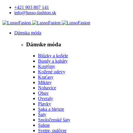
+421 903 807 141
info@lusso-fashion.sk
Dámska móda
Dámske móda
Blúzky a košele
Bundy a kabáty
Kostýmy
Kožené odevy
Kraťasy
Mikiny
Nohavice
Obuv
Overaly
Plavky
Saka a blejzre
Šaty
Spoločenské šaty
Sukne
Svetre, pulóvre