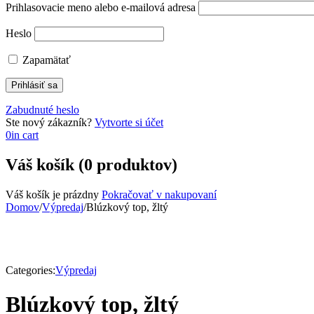
Prihlasovacie meno alebo e-mailová adresa
Heslo
Zapamätať
Zabudnuté heslo
Ste nový zákazník?
Vytvorte si účet
0
in cart
Váš košík (0 produktov)
Váš košík je prázdny
Pokračovať v nakupovaní
Domov
/
Výpredaj
/
Blúzkový top, žltý
Categories:
Výpredaj
Blúzkový top, žltý