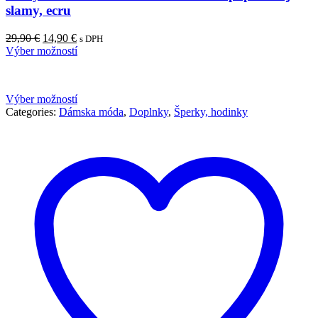
slamy, ecru
Pôvodná
Aktuálna
29,90
€
14,90
€
s DPH
cena
cena
Výber možností
bola:
je:
29,90 €.
14,90 €.
Výber možností
Categories:
Dámska móda
,
Doplnky
,
Šperky, hodinky