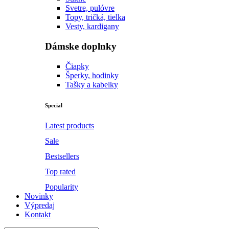
Svetre, pulóvre
Topy, tričká, tielka
Vesty, kardigany
Dámske doplnky
Čiapky
Šperky, hodinky
Tašky a kabelky
Special
Latest products
Sale
Bestsellers
Top rated
Popularity
Novinky
Výpredaj
Kontakt