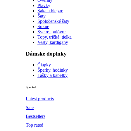
Overaly
Plavky
Saka a blejzre
Šaty
Spoločenské šaty
Sukne
Svetre, pulóvre
Topy, tričká, tielka
Vesty, kardigany
Dámske doplnky
Čiapky
Šperky, hodinky
Tašky a kabelky
Special
Latest products
Sale
Bestsellers
Top rated