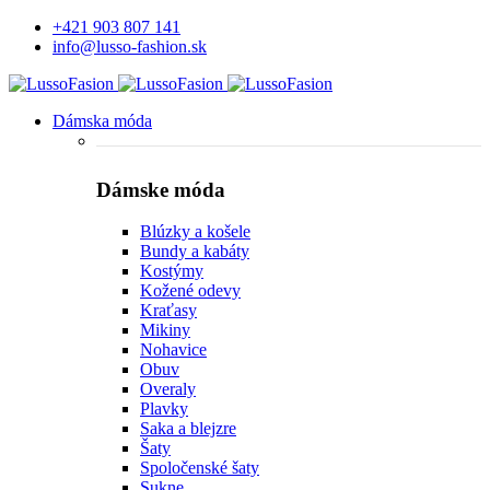
+421 903 807 141
info@lusso-fashion.sk
Dámska móda
Dámske móda
Blúzky a košele
Bundy a kabáty
Kostýmy
Kožené odevy
Kraťasy
Mikiny
Nohavice
Obuv
Overaly
Plavky
Saka a blejzre
Šaty
Spoločenské šaty
Sukne