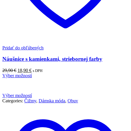
Pridať do obľúbených
Náušnice s kamienkami, striebornej farby
Pôvodná
Aktuálna
29,90
€
18,90
€
s DPH
cena
cena
Výber možností
bola:
je:
29,90 €.
18,90 €.
Výber možností
Categories:
Čižmy
,
Dámska móda
,
Obuv