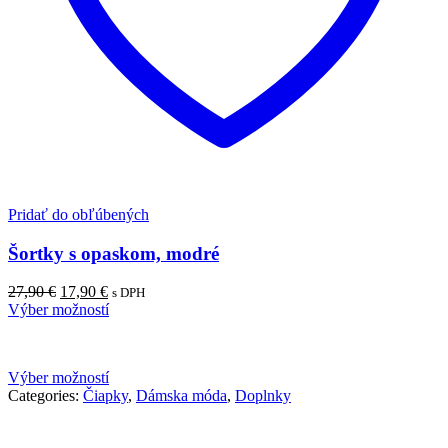
Pridať do obľúbených
Šortky s opaskom, modré
Pôvodná
Aktuálna
27,90
€
17,90
€
s DPH
cena
cena
Výber možností
bola:
je:
27,90 €.
17,90 €.
Výber možností
Categories:
Čiapky
,
Dámska móda
,
Doplnky