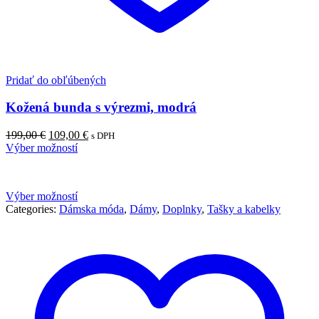
Pridať do obľúbených
Kožená bunda s výrezmi, modrá
Pôvodná
Aktuálna
199,00
€
109,00
€
s DPH
cena
cena
Výber možností
bola:
je:
199,00 €.
109,00 €.
Výber možností
Categories:
Dámska móda
,
Dámy
,
Doplnky
,
Tašky a kabelky