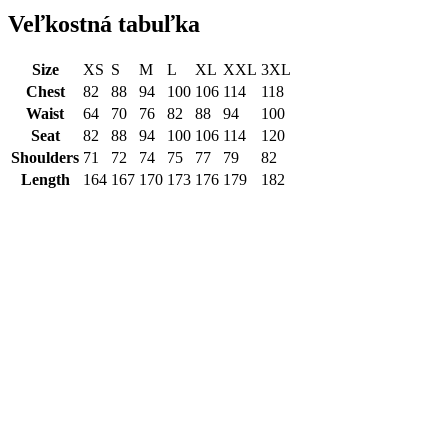
Veľkostná tabuľka
Size
XS
S
M
L
XL
XXL
3XL
Chest
82
88
94
100
106
114
118
Waist
64
70
76
82
88
94
100
Seat
82
88
94
100
106
114
120
Shoulders
71
72
74
75
77
79
82
Length
164
167
170
173
176
179
182