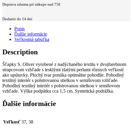
Doprava zdarma pri nákupe nad 75€
Dodanie do 14 dní
Popis
Ďalšie informácie
Veľkostná tabuľka
Description
Šľapky S. Oliver vyrobené z nadýchaného textilu v dvojfarebnom
strapcovom vzhľade s lesklými zlatými perlami rôznych veľkostí
ako upútavky. Plochý tvar ponúka optimálne pohodlie. Pohodlný
textilný interiér s polstrovanou stielkou v semišovom vzhľade.
Pohodlný textilný interiér s polstrovanou stielkou v semišovom
vzhľade. Výška podpätku cca 1,5 cm. Syntetická podrážka.
Ďalšie informácie
Veľkosť
37, 38