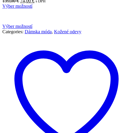
Pôvodná
Aktuálna
139,00
€
74,00
€
s DPH
cena
cena
Výber možností
bola:
je:
139,00 €.
74,00 €.
Výber možností
Categories:
Dámska móda
,
Kožené odevy