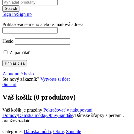
Sign in/Sign up
Prihlasovacie meno alebo e-mailová adresa
Heslo
Zapamätať
Zabudnuté heslo
Ste nový zákazník?
Vytvorte si účet
0
in cart
Váš košík (0 produktov)
Váš košík je prázdny
Pokračovať v nakupovaní
Domov
/
Dámska móda
/
Obuv
/
Sandále
/
Dámske šľapky s perlami,
oranžovo-zlaté
Categories:
Dámska móda
,
Obuv
,
Sandále