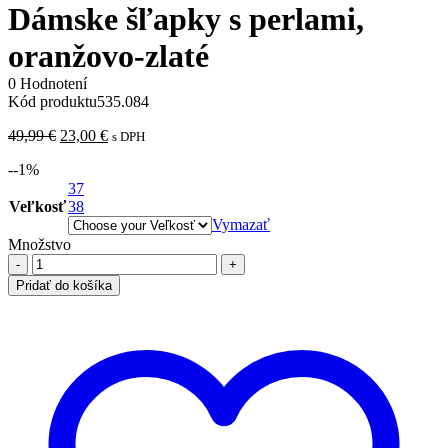
Dámske šľapky s perlami,
oranžovo-zlaté
0 Hodnotení
Kód produktu
535.084
Pôvodná
Aktuálna
49,99
€
23,00
€
s DPH
cena
cena
-
-1
%
bola:
je:
49,99 €.
37
23,00 €.
Veľkosť
38
Vymazať
Množstvo
množstvo
Dámske
Pridať do košíka
šľapky
s
perlami,
oranžovo-
zlaté