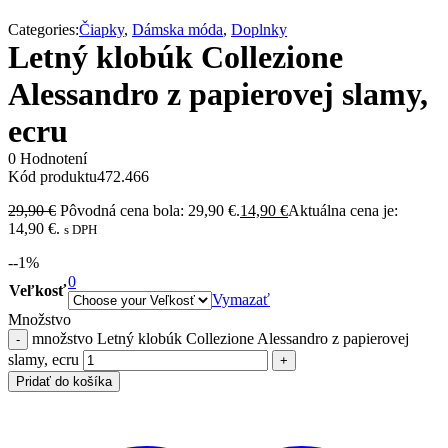
Categories:
Čiapky
,
Dámska móda
,
Doplnky
Letný klobúk Collezione
Alessandro z papierovej slamy,
ecru
0 Hodnotení
Kód produktu
472.466
29,90
€
Pôvodná cena bola: 29,90 €.
14,90
€
Aktuálna cena je:
14,90 €.
s DPH
-
-1
%
0
Veľkosť
Vymazať
Množstvo
množstvo Letný klobúk Collezione Alessandro z papierovej
slamy, ecru
Pridať do košíka