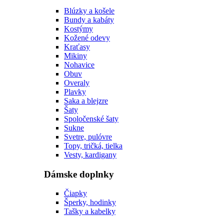
Blúzky a košele
Bundy a kabáty
Kostýmy
Kožené odevy
Kraťasy
Mikiny
Nohavice
Obuv
Overaly
Plavky
Saka a blejzre
Šaty
Spoločenské šaty
Sukne
Svetre, pulóvre
Topy, tričká, tielka
Vesty, kardigany
Dámske doplnky
Čiapky
Šperky, hodinky
Tašky a kabelky