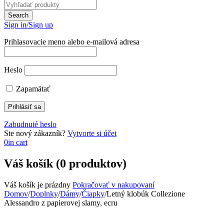
Sign in/Sign up
Prihlasovacie meno alebo e-mailová adresa
Heslo
Zapamätať
Zabudnuté heslo
Ste nový zákazník?
Vytvorte si účet
0
in cart
Váš košík (0 produktov)
Váš košík je prázdny
Pokračovať v nakupovaní
Domov
/
Doplnky
/
Dámy
/
Čiapky
/
Letný klobúk Collezione
Alessandro z papierovej slamy, ecru