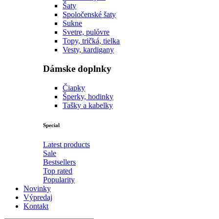
Šaty
Spoločenské šaty
Sukne
Svetre, pulóvre
Topy, tričká, tielka
Vesty, kardigany
Dámske doplnky
Čiapky
Šperky, hodinky
Tašky a kabelky
Special
Latest products
Sale
Bestsellers
Top rated
Popularity
Novinky
Výpredaj
Kontakt