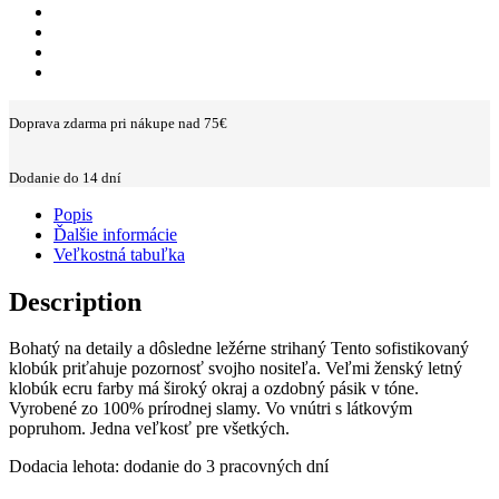
Doprava zdarma pri nákupe nad 75€
Dodanie do 14 dní
Popis
Ďalšie informácie
Veľkostná tabuľka
Description
Bohatý na detaily a dôsledne ležérne strihaný Tento sofistikovaný
klobúk priťahuje pozornosť svojho nositeľa. Veľmi ženský letný
klobúk ecru farby má široký okraj a ozdobný pásik v tóne.
Vyrobené zo 100% prírodnej slamy. Vo vnútri s látkovým
popruhom. Jedna veľkosť pre všetkých.
Dodacia lehota: dodanie do 3 pracovných dní