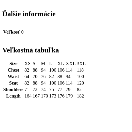
Ďalšie informácie
Veľkosť
0
Veľkostná tabuľka
Size
XS
S
M
L
XL
XXL
3XL
Chest
82
88
94
100
106
114
118
Waist
64
70
76
82
88
94
100
Seat
82
88
94
100
106
114
120
Shoulders
71
72
74
75
77
79
82
Length
164
167
170
173
176
179
182