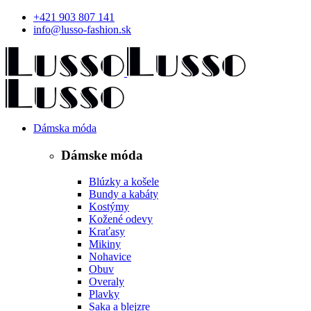
+421 903 807 141
info@lusso-fashion.sk
Dámska móda
Dámske móda
Blúzky a košele
Bundy a kabáty
Kostýmy
Kožené odevy
Kraťasy
Mikiny
Nohavice
Obuv
Overaly
Plavky
Saka a blejzre