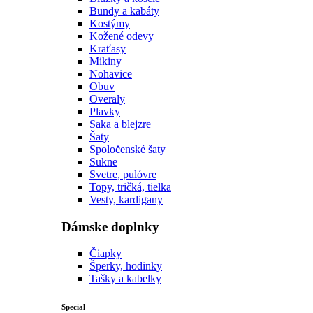
Bundy a kabáty
Kostýmy
Kožené odevy
Kraťasy
Mikiny
Nohavice
Obuv
Overaly
Plavky
Saka a blejzre
Šaty
Spoločenské šaty
Sukne
Svetre, pulóvre
Topy, tričká, tielka
Vesty, kardigany
Dámske doplnky
Čiapky
Šperky, hodinky
Tašky a kabelky
Special