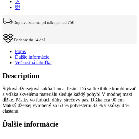
Doprava zdarma pri nákupe nad 75€
Dodanie do 14 dní
Popis
Ďalšie informácie
Veľkostná tabuľka
Description
Štýlová džersejová sukňa Linea Tesini. Dá sa flexibilne kombinovať
a vďaka skvelému materiálu sleduje každý pohyb! V módnej maxi
dĺžke. Pásiky vo farbách dúhy, strečový pás. Dĺžka cca 90 cm.
Mäkký džersej vyrobený zo 63 % polyesteru/ 33 % viskózy/ 4 %
elastanu.
Ďalšie informácie