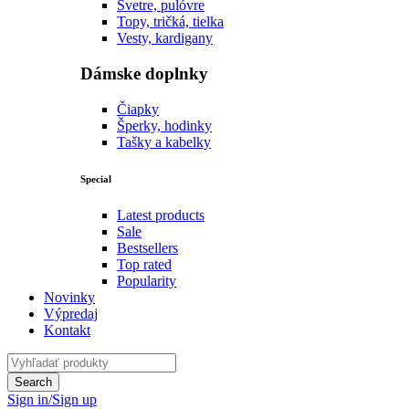
Svetre, pulóvre
Topy, tričká, tielka
Vesty, kardigany
Dámske doplnky
Čiapky
Šperky, hodinky
Tašky a kabelky
Special
Latest products
Sale
Bestsellers
Top rated
Popularity
Novinky
Výpredaj
Kontakt
Sign in/Sign up