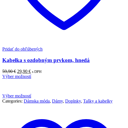
Pridať do obľúbených
Kabelka s ozdobným prvkom, hnedá
Pôvodná
Aktuálna
59,90
€
29,90
€
s DPH
cena
cena
Výber možností
bola:
je:
59,90 €.
29,90 €.
Výber možností
Categories:
Dámska móda
,
Dámy
,
Doplnky
,
Tašky a kabelky