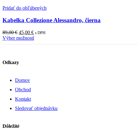
Pridať do obľúbených
Kabelka Collezione Alessandro, čierna
Pôvodná
Aktuálna
89,00
€
45,00
€
s DPH
cena
cena
Výber možností
bola:
je:
89,00 €.
45,00 €.
Odkazy
Domov
Obchod
Kontakt
Sledovať objednávku
Dôležité