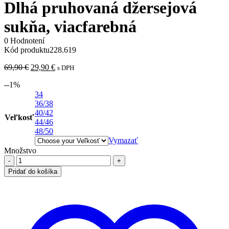
Dlhá pruhovaná džersejová
sukňa, viacfarebná
0 Hodnotení
Kód produktu
228.619
Pôvodná
Aktuálna
69,90
€
29,90
€
s DPH
cena
cena
-
-1
%
bola:
je:
69,90 €.
34
29,90 €.
36/38
40/42
Veľkosť
44/46
48/50
Vymazať
Množstvo
množstvo
Dlhá
Pridať do košíka
pruhovaná
džersejová
sukňa,
viacfarebná