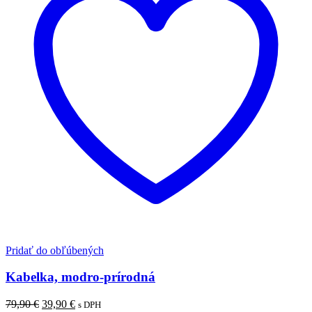
Pridať do obľúbených
Kabelka, modro-prírodná
Pôvodná
Aktuálna
79,90
€
39,90
€
s DPH