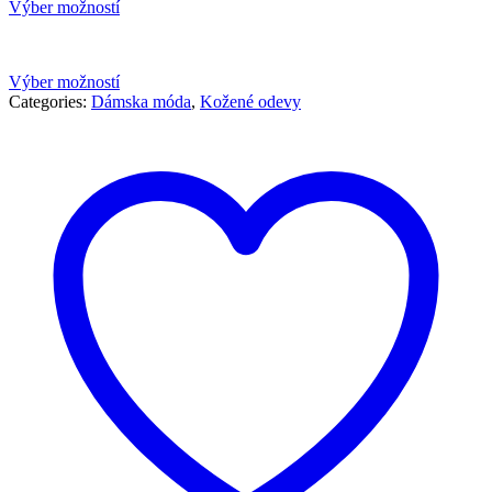
cena
cena
Výber možností
bola:
je:
79,90 €.
39,90 €.
Výber možností
Categories:
Dámska móda
,
Kožené odevy