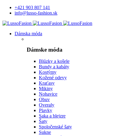
+421 903 807 141
info@lusso-fashion.sk
Dámska móda
Dámske móda
Blúzky a košele
Bundy a kabáty
Kostýmy
Kožené odevy
Kraťasy
Mikiny
Nohavice
Obuv
Overaly
Plavky
Saka a blejzre
Šaty
Spoločenské šaty
Sukne