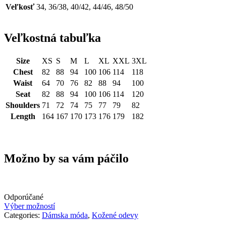
Veľkosť
34, 36/38, 40/42, 44/46, 48/50
Veľkostná tabuľka
Size
XS
S
M
L
XL
XXL
3XL
Chest
82
88
94
100
106
114
118
Waist
64
70
76
82
88
94
100
Seat
82
88
94
100
106
114
120
Shoulders
71
72
74
75
77
79
82
Length
164
167
170
173
176
179
182
Možno by sa vám páčilo
Odporúčané
Výber možností
Categories:
Dámska móda
,
Kožené odevy