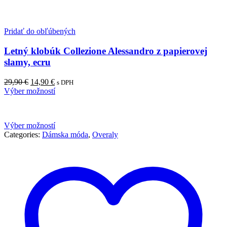
Pridať do obľúbených
Letný klobúk Collezione Alessandro z papierovej
slamy, ecru
29,90
€
14,90
€
s DPH
Výber možností
Výber možností
Categories:
Dámska móda
,
Overaly