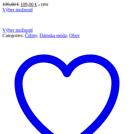
199,00
€
109,00
€
s DPH
Výber možností
Výber možností
Categories:
Čižmy
,
Dámska móda
,
Obuv