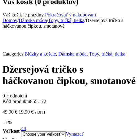
Váš košík (0 produktov)
Váš košík je prázdny
Pokračovať v nakupovaní
Domov
/
Dámska móda
/
Topy, tričká, tielka
/
Džersejová tričko s
háčkovanou čipkou, smotanové
Categories:
Blúzky a košele
,
Dámska móda
,
Topy, tričká, tielka
Džersejová tričko s
háčkovanou čipkou, smotanové
0 Hodnotení
Kód produktu
855.172
49,90
€
19,90
€
s DPH
-
-1
%
44
Veľkosť
Vymazať