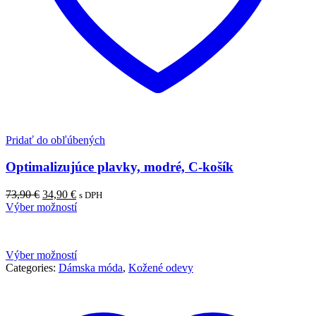
Pridať do obľúbených
Optimalizujúce plavky, modré, C-košík
73,90
€
34,90
€
s DPH
Výber možností
Výber možností
Categories:
Dámska móda
,
Kožené odevy