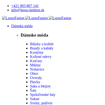
+421 903 807 141
info@lusso-fashion.sk
Dámska móda
Dámske móda
Blúzky a košele
Bundy a kabáty
Kostýmy
Kožené odevy
Kraťasy
Mikiny
Nohavice
Obuv
Overaly
Plavky
Saka a blejzre
Šaty
Spoločenské šaty
Sukne
Svetre, pulóvre