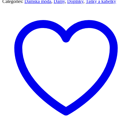
Categories:
Dámska móda
,
Dámy
,
Doplnky
,
Tašky a kabelky