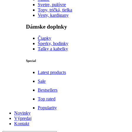
Svetre, pulóvre
Topy, tričká, tielka
Vesty, kardigany
Dámske doplnky
Čiapky
Šperky, hodinky
Tašky a kabelky
Special
Latest products
Sale
Bestsellers
Top rated
Popularity
Novinky
Výpredaj
Kontakt