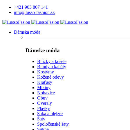
+421 903 807 141
info@lusso-fashion.sk
Dámska móda
Dámske móda
Blúzky a košele
Bundy a kabáty
Kostýmy
Kožené odevy
Kraťasy
Mikiny
Nohavice
Obuv
Overaly
Plavky
Saka a blejzre
Šaty
Spoločenské šaty
Sukne