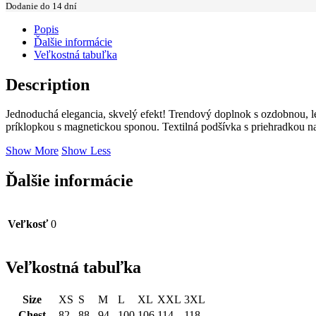
Dodanie do 14 dní
Popis
Ďalšie informácie
Veľkostná tabuľka
Description
Jednoduchá elegancia, skvelý efekt! Trendový doplnok s ozdobnou, le
príklopkou s magnetickou sponou. Textilná podšívka s priehradkou na
Show More
Show Less
Ďalšie informácie
Veľkosť
0
Veľkostná tabuľka
Size
XS
S
M
L
XL
XXL
3XL
Chest
82
88
94
100
106
114
118