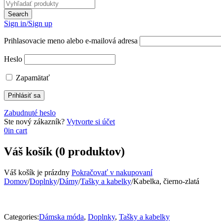
Sign in/Sign up
Prihlasovacie meno alebo e-mailová adresa
Heslo
Zapamätať
Zabudnuté heslo
Ste nový zákazník?
Vytvorte si účet
0
in cart
Váš košík (0 produktov)
Váš košík je prázdny
Pokračovať v nakupovaní
Domov
/
Doplnky
/
Dámy
/
Tašky a kabelky
/
Kabelka, čierno-zlatá
Categories:
Dámska móda
,
Doplnky
,
Tašky a kabelky