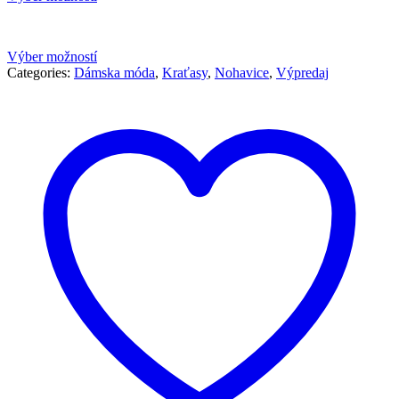
bola:
je:
59,90 €.
29,90 €.
Výber možností
Categories:
Dámska móda
,
Kraťasy
,
Nohavice
,
Výpredaj