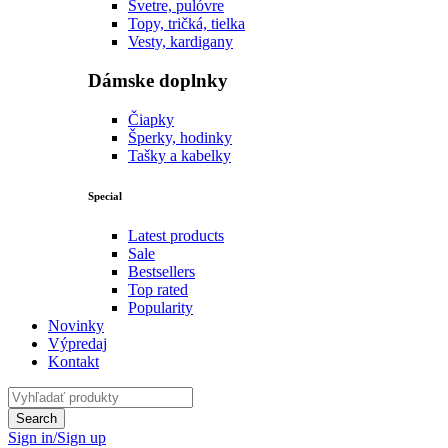
Svetre, pulóvre
Topy, tričká, tielka
Vesty, kardigany
Dámske doplnky
Čiapky
Šperky, hodinky
Tašky a kabelky
Special
Latest products
Sale
Bestsellers
Top rated
Popularity
Novinky
Výpredaj
Kontakt
Sign in/Sign up