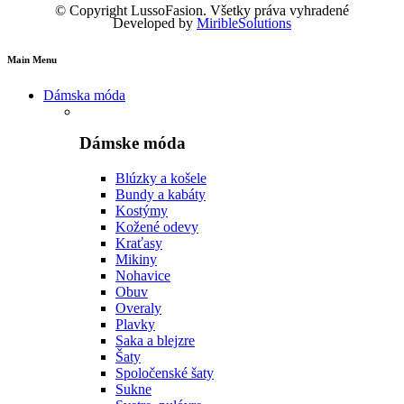
© Copyright LussoFasion. Všetky práva vyhradené
Developed by
MiribleSolutions
Main Menu
Dámska móda
Dámske móda
Blúzky a košele
Bundy a kabáty
Kostýmy
Kožené odevy
Kraťasy
Mikiny
Nohavice
Obuv
Overaly
Plavky
Saka a blejzre
Šaty
Spoločenské šaty
Sukne