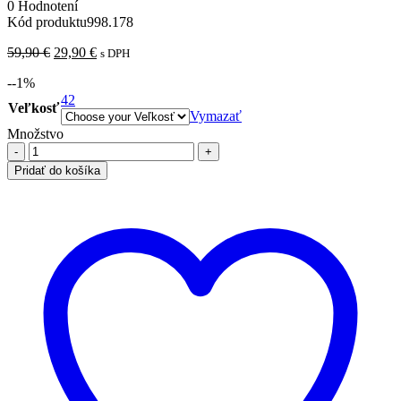
0 Hodnotení
Kód produktu
998.178
Pôvodná
Aktuálna
59,90
€
29,90
€
s DPH
cena
cena
-
-1
%
bola:
je:
59,90 €.
42
29,90 €.
Veľkosť
Vymazať
Množstvo
množstvo
Džersejové
Pridať do košíka
šaty,
ružové