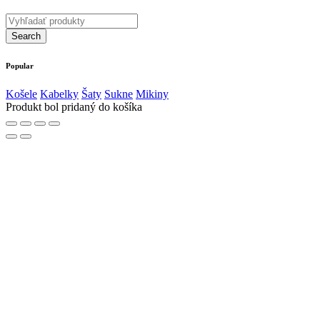
Popular
Košele
Kabelky
Šaty
Sukne
Mikiny
Produkt bol pridaný do košíka