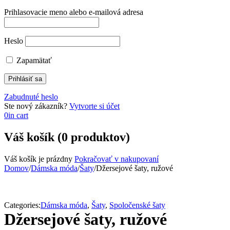
Prihlasovacie meno alebo e-mailová adresa
Heslo
Zapamätať
Zabudnuté heslo
Ste nový zákazník?
Vytvorte si účet
0
in cart
Váš košík (0 produktov)
Váš košík je prázdny
Pokračovať v nakupovaní
Domov
/
Dámska móda
/
Šaty
/
Džersejové šaty, ružové
Categories:
Dámska móda
,
Šaty
,
Spoločenské šaty
Džersejové šaty, ružové