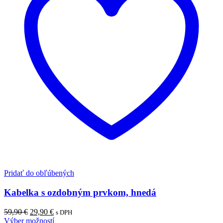
Pridať do obľúbených
Kabelka s ozdobným prvkom, hnedá
Pôvodná
Aktuálna
59,90
€
29,90
€
s DPH
cena
cena
Výber možností