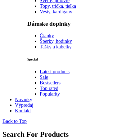
Svetre, pulóvre
Topy, tričká, tielka
Vesty, kardigany
Dámske doplnky
Čiapky
Šperky, hodinky
Tašky a kabelky
Special
Latest products
Sale
Bestsellers
Top rated
Popularity
Novinky
Výpredaj
Kontakt
Back to Top
Search For Products