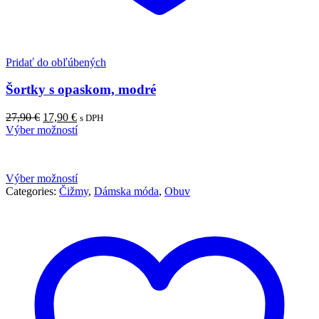
Pridať do obľúbených
Šortky s opaskom, modré
Pôvodná
Aktuálna
27,90
€
17,90
€
s DPH
cena
cena
Výber možností
bola:
je:
27,90 €.
17,90 €.
Výber možností
Categories:
Čižmy
,
Dámska móda
,
Obuv