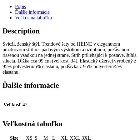
Popis
Ďalšie informácie
Veľkostná tabuľka
Description
Svieži, ženský štýl. Trendové šaty od HEINE v elegantnom
puzdrovom strihu s padavým výstrihom a ozdobnou, prešívanou
riasenou vsadkou na jednej strane. Strih priliehajúci k postave, štíhla
silueta. Dĺžka cca 99 cm (veľkosť 34). Elastický džersej vyrobený z
95% polyesteru/5% elastanu, podšívka z 95% polyesteru/5%
elastanu.
Ďalšie informácie
Veľkosť
42
Veľkostná tabuľka
Size
XS
S
M
L
XL
XXL
3XL