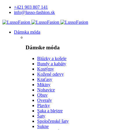
+421 903 807 141
info@lusso-fashion.sk
Dámska móda
Dámske móda
Blúzky a košele
Bundy a kabáty
Kostýmy
Kožené odevy
Kraťasy
Mikiny
Nohavice
Obuv
Overaly
Plavky
Saka a blejzre
Šaty
Spoločenské šaty
Sukne