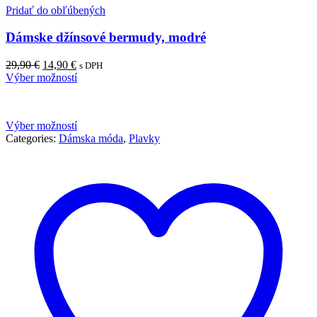
Pridať do obľúbených
Dámske džínsové bermudy, modré
Pôvodná
Aktuálna
29,90
€
14,90
€
s DPH
cena
cena
Výber možností
bola:
je:
29,90 €.
14,90 €.
Výber možností
Categories:
Dámska móda
,
Plavky