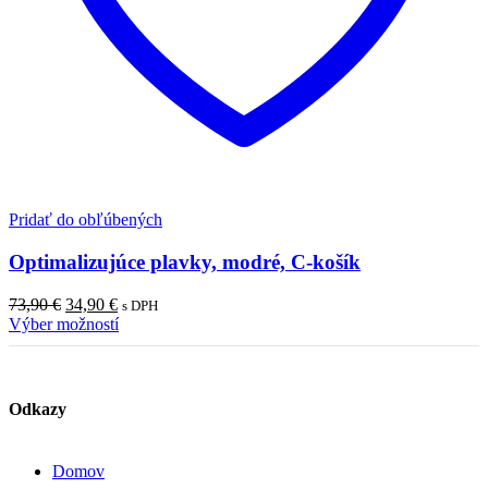
Pridať do obľúbených
Optimalizujúce plavky, modré, C-košík
Pôvodná
Aktuálna
73,90
€
34,90
€
s DPH
cena
cena
Výber možností
bola:
je:
73,90 €.
34,90 €.
Odkazy
Domov