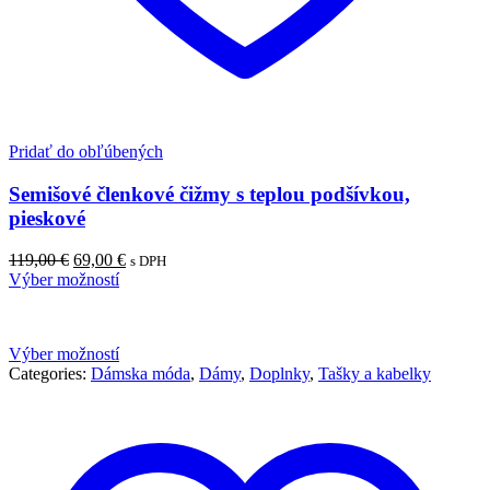
Pridať do obľúbených
Semišové členkové čižmy s teplou podšívkou,
pieskové
Pôvodná
Aktuálna
119,00
€
69,00
€
s DPH
cena
cena
Výber možností
bola:
je:
119,00 €.
69,00 €.
Výber možností
Categories:
Dámska móda
,
Dámy
,
Doplnky
,
Tašky a kabelky