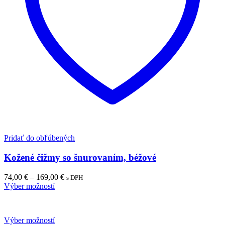
Pridať do obľúbených
Kožené čižmy so šnurovaním, béžové
Price
74,00
€
–
169,00
€
s DPH
range:
Výber možností
74,00 €
through
169,00 €
Výber možností