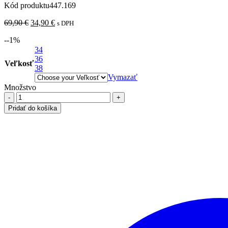
Kód produktu
447.169
Pôvodná
Aktuálna
69,90
€
34,90
€
s DPH
cena
cena
-
-1
%
bola:
je:
69,90 €.
34
34,90 €.
36
Veľkosť
38
Vymazať
Množstvo
množstvo
Lyocellové
Pridať do košíka
šaty
v
džínsovom
vzhľade,
modré