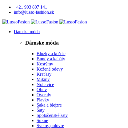
+421 903 807 141
info@lusso-fashion.sk
Dámska móda
Dámske móda
Blúzky a košele
Bundy a kabáty
Kostýmy
Kožené odevy
Kraťasy
Mikiny
Nohavice
Obuv
Overaly
Plavky
Saka a blejzre
Šaty
Spoločenské šaty
Sukne
Svetre, pulóvre