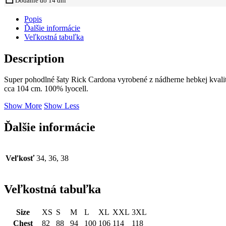
Dodanie do 14 dní
Popis
Ďalšie informácie
Veľkostná tabuľka
Description
Super pohodlné šaty Rick Cardona vyrobené z nádherne hebkej kval
cca 104 cm. 100% lyocell.
Show More
Show Less
Ďalšie informácie
Veľkosť
34, 36, 38
Veľkostná tabuľka
Size
XS
S
M
L
XL
XXL
3XL
Chest
82
88
94
100
106
114
118