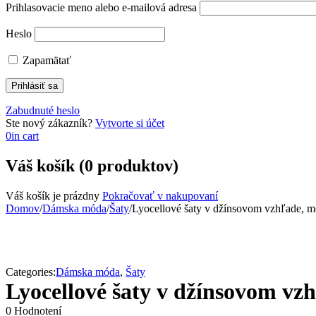
Prihlasovacie meno alebo e-mailová adresa
Heslo
Zapamätať
Zabudnuté heslo
Ste nový zákazník?
Vytvorte si účet
0
in cart
Váš košík (0 produktov)
Váš košík je prázdny
Pokračovať v nakupovaní
Domov
/
Dámska móda
/
Šaty
/
Lyocellové šaty v džínsovom vzhľade, m
Categories:
Dámska móda
,
Šaty
Lyocellové šaty v džínsovom vz
0 Hodnotení