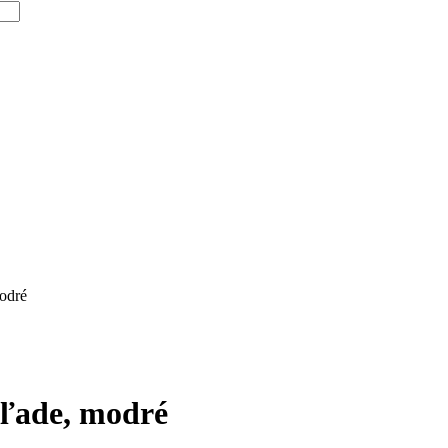
odré
hľade, modré