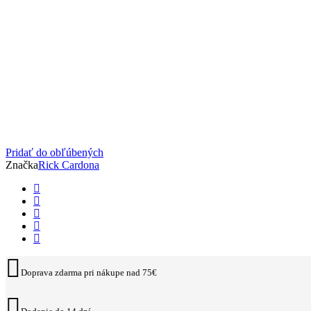
Pridať do obľúbených
Značka
Rick Cardona
Doprava zdarma pri nákupe nad 75€