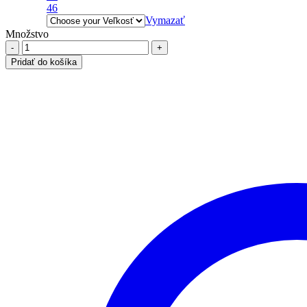
46
Vymazať
Množstvo
množstvo
Mušelínová
Pridať do košíka
blúzka
s
pokrčeným
vzhľadom,
piesková