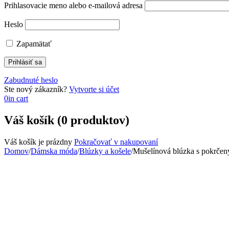
Prihlasovacie meno alebo e-mailová adresa
Heslo
Zapamätať
Zabudnuté heslo
Ste nový zákazník?
Vytvorte si účet
0
in cart
Váš košík (0 produktov)
Váš košík je prázdny
Pokračovať v nakupovaní
Domov
/
Dámska móda
/
Blúzky a košele
/
Mušelínová blúzka s pokrče