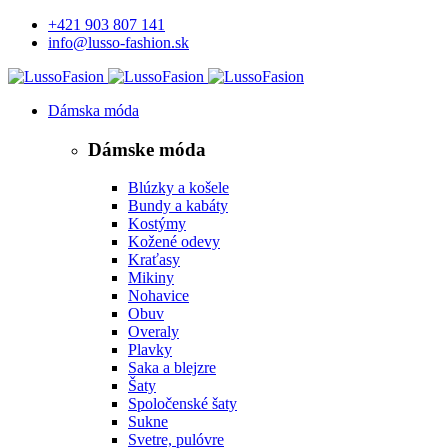
+421 903 807 141
info@lusso-fashion.sk
Dámska móda
Dámske móda
Blúzky a košele
Bundy a kabáty
Kostýmy
Kožené odevy
Kraťasy
Mikiny
Nohavice
Obuv
Overaly
Plavky
Saka a blejzre
Šaty
Spoločenské šaty
Sukne
Svetre, pulóvre