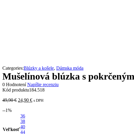
Categories:
Blúzky a košele
,
Dámska móda
Mušelínová blúzka s pokrčeným
0 Hodnotení
Napíšte recenziu
Kód produktu
184.518
Pôvodná
Aktuálna
49,90
€
24,90
€
s DPH
cena
cena
-
-1
%
bola:
je:
49,90 €.
36
24,90 €.
38
40
Veľkosť
44