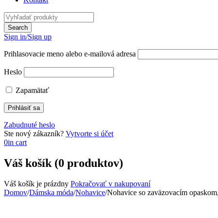
Sign in/Sign up
Prihlasovacie meno alebo e-mailová adresa
Heslo
Zapamätať
Zabudnuté heslo
Ste nový zákazník?
Vytvorte si účet
0
in cart
Váš košík (0 produktov)
Váš košík je prázdny
Pokračovať v nakupovaní
Domov
/
Dámska móda
/
Nohavice
/
Nohavice so zaväzovacím opaskom