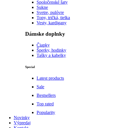
Spoločenské šaty
Sukne
Svetre, pulóvre
Topy, tričká, tielka
Vesty, kardigany
Dámske doplnky
Čiapky
Šperky, hodinky
Tašky a kabelky
Special
Latest products
Sale
Bestsellers
Top rated
Popularity
Novinky
Výpredaj
Kontakt