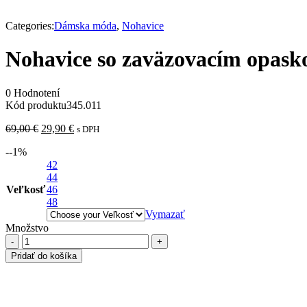
Categories:
Dámska móda
,
Nohavice
Nohavice so zaväzovacím opask
0 Hodnotení
Kód produktu
345.011
Pôvodná
Aktuálna
69,00
€
29,90
€
s DPH
cena
cena
-
-1
%
bola:
je:
69,00 €.
42
29,90 €.
44
Veľkosť
46
48
Vymazať
Množstvo
množstvo
Nohavice
Pridať do košíka
so
zaväzovacím
opaskom,
hnedá