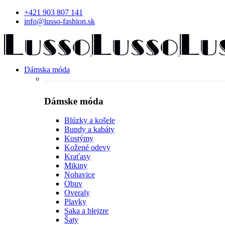
+421 903 807 141
info@lusso-fashion.sk
Dámska móda
Dámske móda
Blúzky a košele
Bundy a kabáty
Kostýmy
Kožené odevy
Kraťasy
Mikiny
Nohavice
Obuv
Overaly
Plavky
Saka a blejzre
Šaty