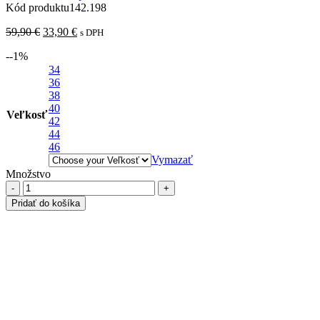
Kód produktu
142.198
Pôvodná
Aktuálna
59,90
€
33,90
€
s DPH
cena
cena
-
-1
%
bola:
je:
59,90 €.
34
33,90 €.
36
38
40
Veľkosť
42
44
46
Vymazať
Množstvo
množstvo
Nohavice
Pridať do košíka
z
lyocellu
s
pruhmi
7/8
ks
a
opaskom,
čierno-