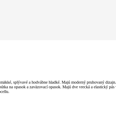
ne mäkké, splývavé a hodvábne hladké. Majú moderný pruhovaný dizajn.
 pútka na opasok a zaväzovací opasok. Majú dve vrecká a elastický pás
cellu.