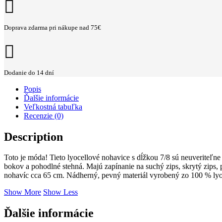
Doprava zdarma pri nákupe nad 75€
Dodanie do 14 dní
Popis
Ďalšie informácie
Veľkostná tabuľka
Recenzie (0)
Description
Toto je móda! Tieto lyocellové nohavice s dĺžkou 7/8 sú neuveriteľ
bokov a pohodlné stehná. Majú zapínanie na suchý zips, skrytý zips,
nohavíc cca 65 cm. Nádherný, pevný materiál vyrobený zo 100 % lyo
Show More
Show Less
Ďalšie informácie