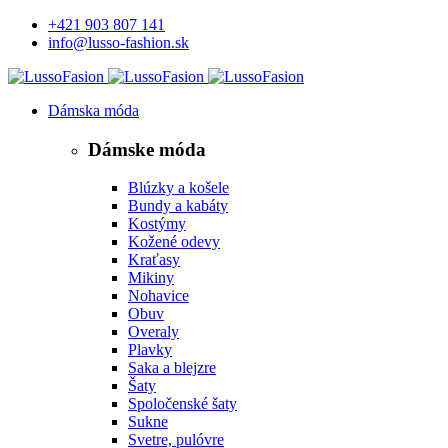
+421 903 807 141
info@lusso-fashion.sk
Dámska móda
Dámske móda
Blúzky a košele
Bundy a kabáty
Kostýmy
Kožené odevy
Kraťasy
Mikiny
Nohavice
Obuv
Overaly
Plavky
Saka a blejzre
Šaty
Spoločenské šaty
Sukne
Svetre, pulóvre