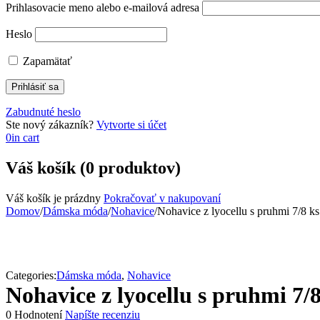
Prihlasovacie meno alebo e-mailová adresa
Heslo
Zapamätať
Zabudnuté heslo
Ste nový zákazník?
Vytvorte si účet
0
in cart
Váš košík (0 produktov)
Váš košík je prázdny
Pokračovať v nakupovaní
Domov
/
Dámska móda
/
Nohavice
/
Nohavice z lyocellu s pruhmi 7/8 ks
Categories:
Dámska móda
,
Nohavice
Nohavice z lyocellu s pruhmi 7/8
0 Hodnotení
Napíšte recenziu