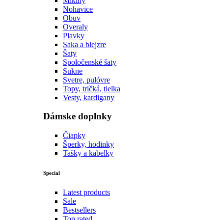
Mikiny
Nohavice
Obuv
Overaly
Plavky
Saka a blejzre
Šaty
Spoločenské šaty
Sukne
Svetre, pulóvre
Topy, tričká, tielka
Vesty, kardigany
Dámske doplnky
Čiapky
Šperky, hodinky
Tašky a kabelky
Special
Latest products
Sale
Bestsellers
Top rated