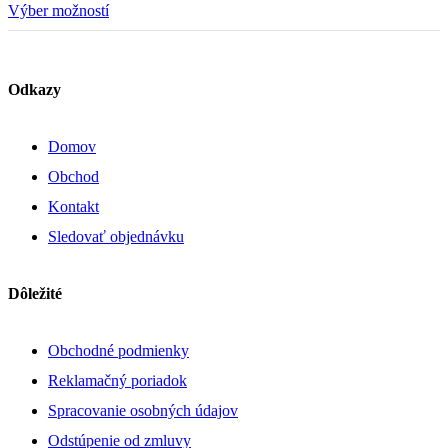
cena
cena
Výber možností
bola:
je:
29,90 €.
14,90 €.
Odkazy
Domov
Obchod
Kontakt
Sledovať objednávku
Dôležité
Obchodné podmienky
Reklamačný poriadok
Spracovanie osobných údajov
Odstúpenie od zmluvy