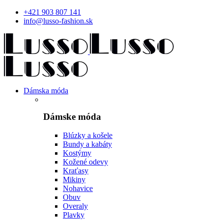
+421 903 807 141
info@lusso-fashion.sk
Dámska móda
Dámske móda
Blúzky a košele
Bundy a kabáty
Kostýmy
Kožené odevy
Kraťasy
Mikiny
Nohavice
Obuv
Overaly
Plavky