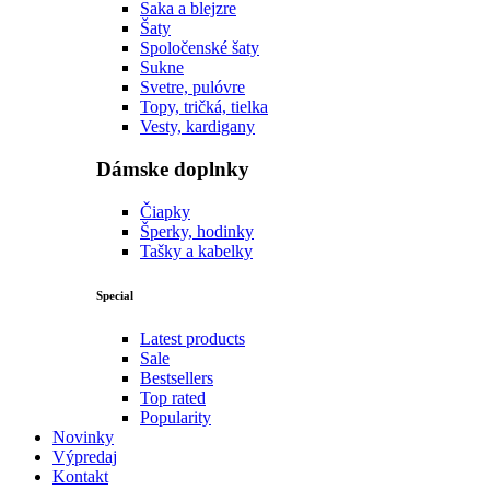
Saka a blejzre
Šaty
Spoločenské šaty
Sukne
Svetre, pulóvre
Topy, tričká, tielka
Vesty, kardigany
Dámske doplnky
Čiapky
Šperky, hodinky
Tašky a kabelky
Special
Latest products
Sale
Bestsellers
Top rated
Popularity
Novinky
Výpredaj
Kontakt