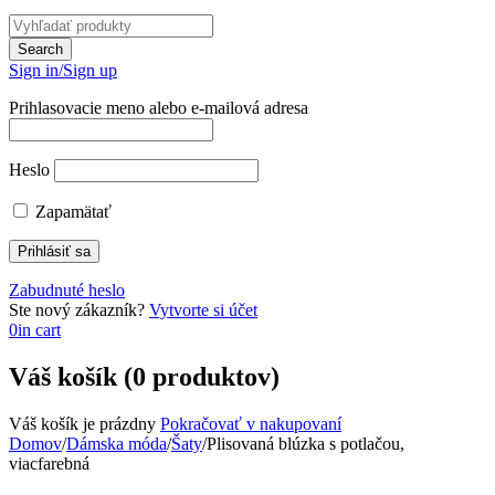
Sign in/Sign up
Prihlasovacie meno alebo e-mailová adresa
Heslo
Zapamätať
Zabudnuté heslo
Ste nový zákazník?
Vytvorte si účet
0
in cart
Váš košík (0 produktov)
Váš košík je prázdny
Pokračovať v nakupovaní
Domov
/
Dámska móda
/
Šaty
/
Plisovaná blúzka s potlačou,
viacfarebná