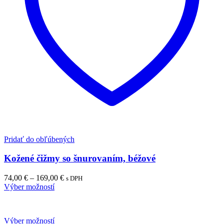
Pridať do obľúbených
Kožené čižmy so šnurovaním, béžové
Price
74,00
€
–
169,00
€
s DPH
range:
Výber možností
74,00 €
through
169,00 €
Výber možností