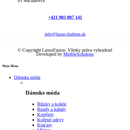
01 Michalovce
+421 903 807 141
info@lusso-fashion.sk
© Copyright LussoFasion. Všetky práva vyhradené
Developed by
MiribleSolutions
Main Menu
Dámska móda
Dámske móda
Blúzky a košele
Bundy a kabáty
Kostýmy
Kožené odevy
Kraťasy