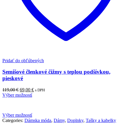
Pridať do obľúbených
Semišové členkové čižmy s teplou podšívkou,
pieskové
Pôvodná
Aktuálna
119,00
€
69,00
€
s DPH
cena
cena
Výber možností
bola:
je:
119,00 €.
69,00 €.
Výber možností
Categories:
Dámska móda
,
Dámy
,
Doplnky
,
Tašky a kabelky