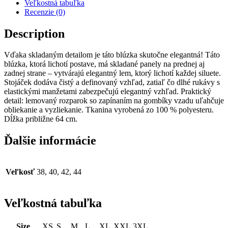
Veľkostná tabuľka
Recenzie (0)
Description
Vďaka skladaným detailom je táto blúzka skutočne elegantná! Táto
blúzka, ktorá lichotí postave, má skladané panely na prednej aj
zadnej strane – vytvárajú elegantný lem, ktorý lichotí každej siluete.
Stojáček dodáva čistý a definovaný vzhľad, zatiaľ čo dlhé rukávy s
elastickými manžetami zabezpečujú elegantný vzhľad. Praktický
detail: lemovaný rozparok so zapínaním na gombíky vzadu uľahčuje
obliekanie a vyzliekanie. Tkanina vyrobená zo 100 % polyesteru.
Dĺžka približne 64 cm.
Ďalšie informácie
Veľkosť
38, 40, 42, 44
Veľkostná tabuľka
Size
XS
S
M
L
XL
XXL
3XL