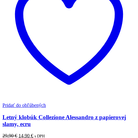
Pridať do obľúbených
Letný klobúk Collezione Alessandro z papierovej
slamy, ecru
Pôvodná
Aktuálna
29,90
€
14,90
€
s DPH