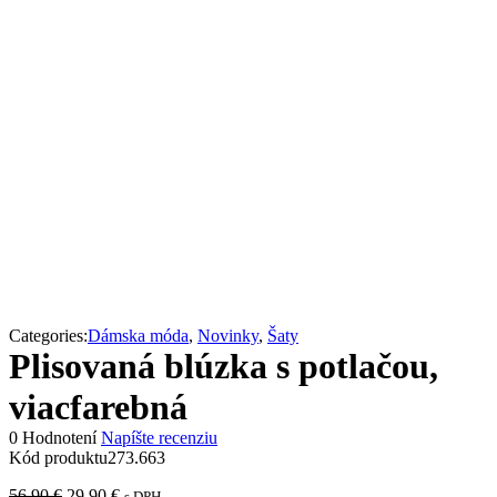
Categories:
Dámska móda
,
Novinky
,
Šaty
Plisovaná blúzka s potlačou,
viacfarebná
0 Hodnotení
Napíšte recenziu
Kód produktu
273.663
Pôvodná
Aktuálna
56,90
€
29,90
€
s DPH