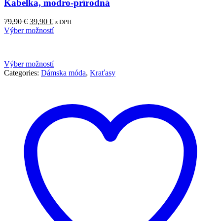
Kabelka, modro-prírodná
Pôvodná
Aktuálna
79,90
€
39,90
€
s DPH
cena
cena
Výber možností
bola:
je:
79,90 €.
39,90 €.
Výber možností
Categories:
Dámska móda
,
Kraťasy