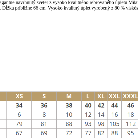
agantne navrhnutý sveter z vysoko kvalitného rebrovaného úpletu Mil
. Dĺžka približne 66 cm. Vysoko kvalitný úplet vyrobený z 80 % viskó