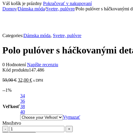
Váš košík je prázdny
Pokračovať v nakupovaní
Domov
/
Dámska móda
/
Svetre, pulóvre
/
Polo pulóver s háčkovanými de
Categories:
Dámska móda
,
Svetre, pulóvre
Polo pulóver s háčkovanými deta
0 Hodnotení
Napíšte recenziu
Kód produktu
147.486
59,90
€
32,00
€
s DPH
-
-1
%
34
36
Veľkosť
38
40
Vymazať
Množstvo