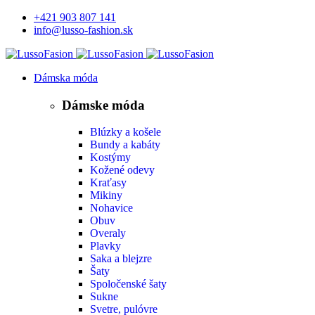
+421 903 807 141
info@lusso-fashion.sk
Dámska móda
Dámske móda
Blúzky a košele
Bundy a kabáty
Kostýmy
Kožené odevy
Kraťasy
Mikiny
Nohavice
Obuv
Overaly
Plavky
Saka a blejzre
Šaty
Spoločenské šaty
Sukne
Svetre, pulóvre