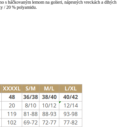
ano s háčkovaným lemom na golieri, náprsných vreckách a dlhých
zy / 20 % polyamidu.