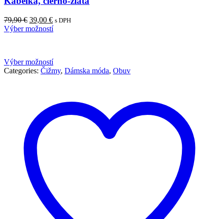
Kabelka, čierno-zlatá
Pôvodná
Aktuálna
79,90
€
39,00
€
s DPH
cena
cena
Výber možností
bola:
je:
79,90 €.
39,00 €.
Výber možností
Categories:
Čižmy
,
Dámska móda
,
Obuv