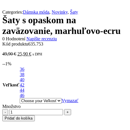
Categories:
Dámska móda
,
Novinky
,
Šaty
Šaty s opaskom na
zaväzovanie, marhuľovo-ecru
0 Hodnotení
Napíšte recenziu
Kód produktu
635.753
Pôvodná
Aktuálna
49,90
€
25,90
€
s DPH
cena
cena
-
-1
%
bola:
je:
49,90 €.
36
25,90 €.
38
40
Veľkosť
42
44
46
Vymazať
Množstvo
množstvo
Šaty
Pridať do košíka
s
opaskom