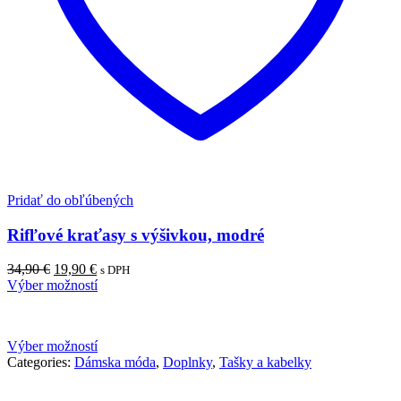
Pridať do obľúbených
Rifľové kraťasy s výšivkou, modré
Pôvodná
Aktuálna
34,90
€
19,90
€
s DPH
cena
cena
Výber možností
bola:
je:
34,90 €.
19,90 €.
Výber možností
Categories:
Dámska móda
,
Doplnky
,
Tašky a kabelky