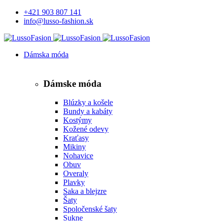
+421 903 807 141
info@lusso-fashion.sk
Dámska móda
Dámske móda
Blúzky a košele
Bundy a kabáty
Kostýmy
Kožené odevy
Kraťasy
Mikiny
Nohavice
Obuv
Overaly
Plavky
Saka a blejzre
Šaty
Spoločenské šaty
Sukne