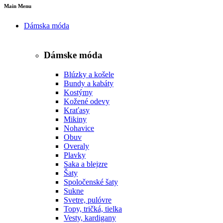
Main Menu
Dámska móda
Dámske móda
Blúzky a košele
Bundy a kabáty
Kostýmy
Kožené odevy
Kraťasy
Mikiny
Nohavice
Obuv
Overaly
Plavky
Saka a blejzre
Šaty
Spoločenské šaty
Sukne
Svetre, pulóvre
Topy, tričká, tielka
Vesty, kardigany