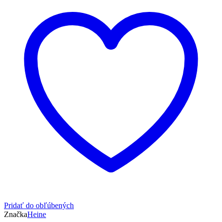
na
zaväzovanie,
marhuľovo-
ecru
Pridať do obľúbených
Značka
Heine