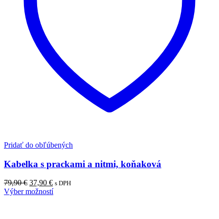
Pridať do obľúbených
Kabelka s prackami a nitmi, koňaková
Pôvodná
Aktuálna
79,90
€
37,90
€
s DPH
cena
cena
Výber možností
bola:
je:
79,90 €.
37,90 €.