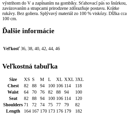
výstrihom do V a zapínaním na gombíky. Sťahovací pás so šnúrkou,
zaväzovaním a strapcami prirodzene zdôrazňuje postavu. Krátke
rukávy. Bez goliera. Splývavý materiál zo 100 % viskózy. Dĺžka cca
100 cm.
Ďalšie informácie
Veľkosť
36, 38, 40, 42, 44, 46
Veľkostná tabuľka
Size
XS
S
M
L
XL
XXL
3XL
Chest
82
88
94
100
106
114
118
Waist
64
70
76
82
88
94
100
Seat
82
88
94
100
106
114
120
Shoulders
71
72
74
75
77
79
82
Length
164
167
170
173
176
179
182