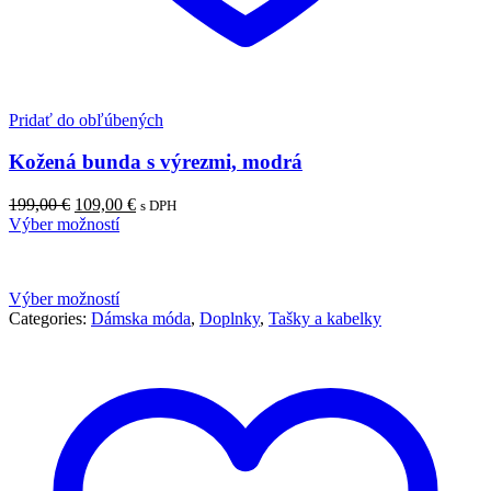
Pridať do obľúbených
Kožená bunda s výrezmi, modrá
Pôvodná
Aktuálna
199,00
€
109,00
€
s DPH
cena
cena
Výber možností
bola:
je:
199,00 €.
109,00 €.
Výber možností
Categories:
Dámska móda
,
Doplnky
,
Tašky a kabelky