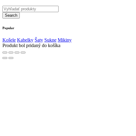
Popular
Košele
Kabelky
Šaty
Sukne
Mikiny
Produkt bol pridaný do košíka