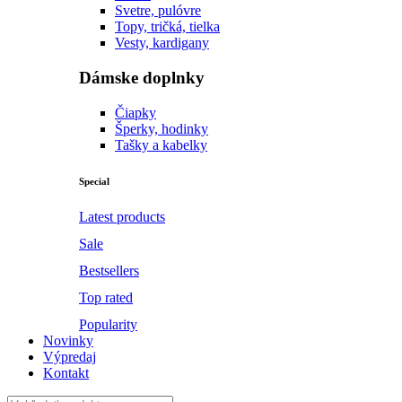
Svetre, pulóvre
Topy, tričká, tielka
Vesty, kardigany
Dámske doplnky
Čiapky
Šperky, hodinky
Tašky a kabelky
Special
Latest products
Sale
Bestsellers
Top rated
Popularity
Novinky
Výpredaj
Kontakt