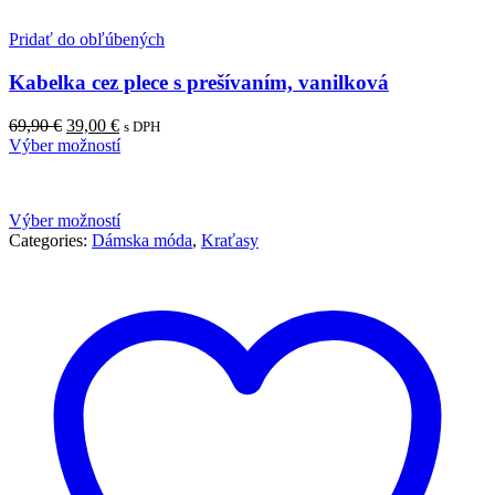
Pridať do obľúbených
Kabelka cez plece s prešívaním, vanilková
Pôvodná
Aktuálna
69,90
€
39,00
€
s DPH
cena
cena
Výber možností
bola:
je:
69,90 €.
39,00 €.
Výber možností
Categories:
Dámska móda
,
Kraťasy