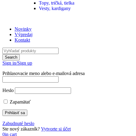
Topy, tričká, tielka
Vesty, kardigany
Novinky
Výpredaj
Kontakt
Sign in/Sign up
Prihlasovacie meno alebo e-mailová adresa
Heslo
Zapamätať
Zabudnuté heslo
Ste nový zákazník?
Vytvorte si účet
0
in cart