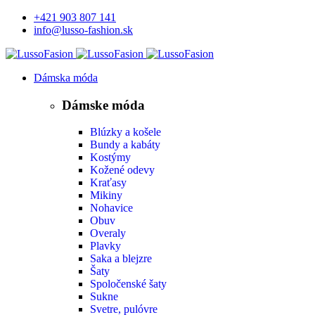
+421 903 807 141
info@lusso-fashion.sk
Dámska móda
Dámske móda
Blúzky a košele
Bundy a kabáty
Kostýmy
Kožené odevy
Kraťasy
Mikiny
Nohavice
Obuv
Overaly
Plavky
Saka a blejzre
Šaty
Spoločenské šaty
Sukne
Svetre, pulóvre