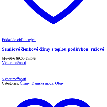
Pridať do obľúbených
Semišové členkové čižmy s teplou podšívkou, ružové
119,00
€
69,00
€
s DPH
Výber možností
Výber možností
Categories:
Čižmy
,
Dámska móda
,
Obuv