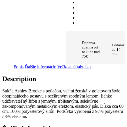
Doprava
Dodanie
zdarma pri
do 14
nákupe nad
dní
75€
Popis
Ďalšie informácie
Veľkostná tabuľka
Description
Sukňa Ashley Brooke s potlačou, veľmi ženská v goletovom štýle
obopínajúceho postavu s rozšíreným spodným lemom. Ľahko
udržiavateľný šifón s jemným, trblietavým, selektívne
zakomponovaným metalickým efektom, elastický pás. Dĺžka cca 60
cm. 100% polyesterový šifón. Podšívka vyrobená z 97% polyesteru
/ 3% elastanu.