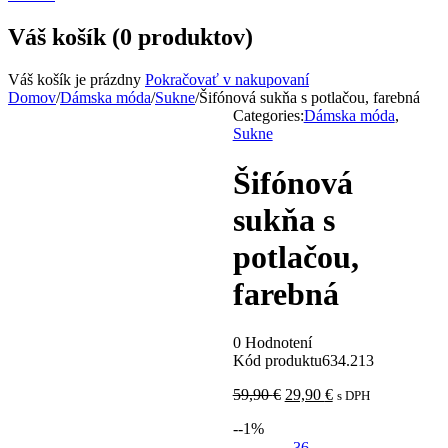
Váš košík (0 produktov)
Váš košík je prázdny
Pokračovať v nakupovaní
Domov
/
Dámska móda
/
Sukne
/
Šifónová sukňa s potlačou, farebná
Categories:
Dámska móda
,
Sukne
Šifónová
sukňa s
potlačou,
farebná
0 Hodnotení
Kód produktu
634.213
59,90
€
29,90
€
s DPH
-
-1
%
36