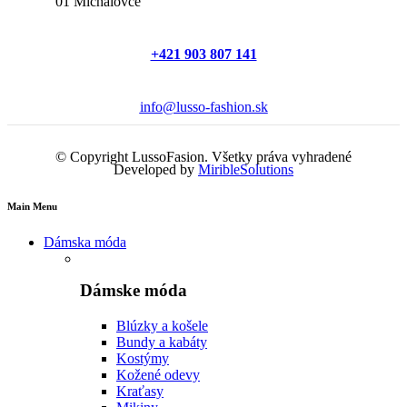
01 Michalovce
+421 903 807 141
info@lusso-fashion.sk
© Copyright LussoFasion. Všetky práva vyhradené
Developed by
MiribleSolutions
Main Menu
Dámska móda
Dámske móda
Blúzky a košele
Bundy a kabáty
Kostýmy
Kožené odevy
Kraťasy