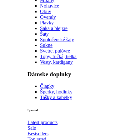
Mikiny
Nohavice
Obuv
Overaly
Plavky
Saka a blejzre
Šaty
Spoločenské šaty
Sukne
Svetre, pulóvre
Topy, tričká, tielka
Vesty, kardigany
Dámske doplnky
Čiapky
Šperky, hodinky
Tašky a kabelky
Special
Latest products
Sale
Bestsellers
Top rated