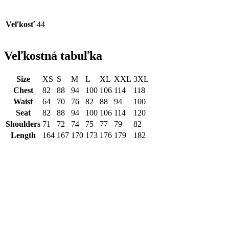
Veľkosť
44
Veľkostná tabuľka
Size
XS
S
M
L
XL
XXL
3XL
Chest
82
88
94
100
106
114
118
Waist
64
70
76
82
88
94
100
Seat
82
88
94
100
106
114
120
Shoulders
71
72
74
75
77
79
82
Length
164
167
170
173
176
179
182