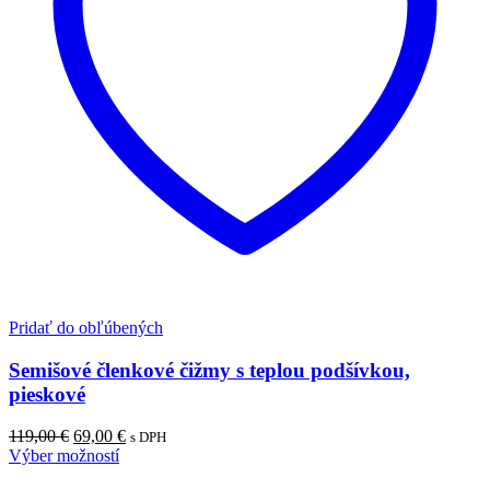
Pridať do obľúbených
Semišové členkové čižmy s teplou podšívkou,
pieskové
Pôvodná
Aktuálna
119,00
€
69,00
€
s DPH
cena
cena
Výber možností
bola:
je: