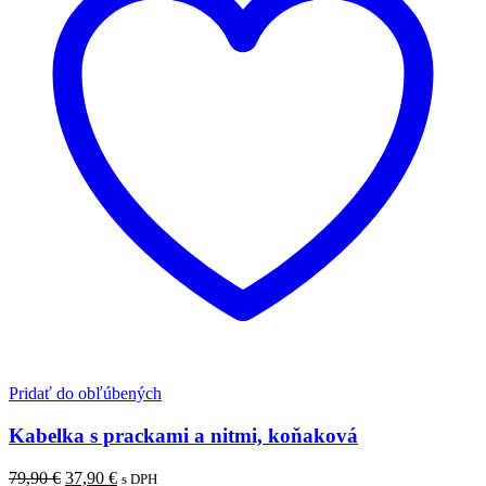
Pridať do obľúbených
Kabelka s prackami a nitmi, koňaková
Pôvodná
Aktuálna
79,90
€
37,90
€
s DPH