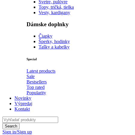
Svetre, pulóvre
Topy, tričká, tielka
Vesty, kardigany
Dámske doplnky
Čiapky
Šperky, hodinky
Tašky a kabelky
Special
Latest products
Sale
Bestsellers
Top rated
Popularity
Novinky
Výpredaj
Kontakt
Sign in/Sign up