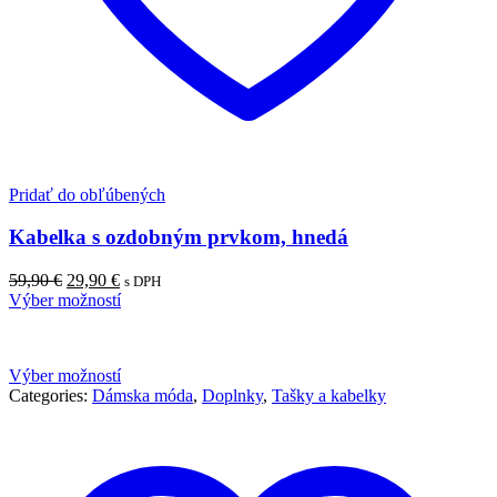
Pridať do obľúbených
Kabelka s ozdobným prvkom, hnedá
Pôvodná
Aktuálna
59,90
€
29,90
€
s DPH
cena
cena
Výber možností
bola:
je:
59,90 €.
29,90 €.
Výber možností
Categories:
Dámska móda
,
Doplnky
,
Tašky a kabelky