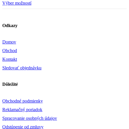
cena
cena
Výber možností
bola:
je:
79,90 €.
37,90 €.
Odkazy
Domov
Obchod
Kontakt
Sledovať objednávku
Dôležité
Obchodné podmienky
Reklamačný poriadok
Spracovanie osobných údajov
Odstúpenie od zmluvy