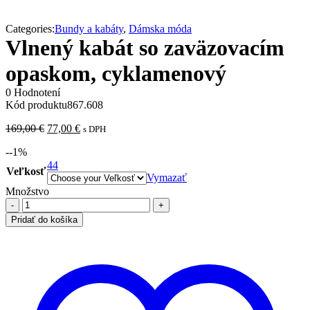
Categories:
Bundy a kabáty
,
Dámska móda
Vlnený kabát so zaväzovacím
opaskom, cyklamenový
0 Hodnotení
Kód produktu
867.608
Pôvodná
Aktuálna
169,00
€
77,00
€
s DPH
cena
cena
-
-1
%
bola:
je:
169,00 €.
44
77,00 €.
Veľkosť
Vymazať
Množstvo
množstvo
Vlnený
Pridať do košíka
kabát
so
zaväzovacím
opaskom,
cyklamenový