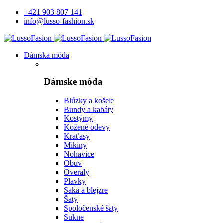
+421 903 807 141
info@lusso-fashion.sk
Dámska móda
Dámske móda
Blúzky a košele
Bundy a kabáty
Kostýmy
Kožené odevy
Kraťasy
Mikiny
Nohavice
Obuv
Overaly
Plavky
Saka a blejzre
Šaty
Spoločenské šaty
Sukne