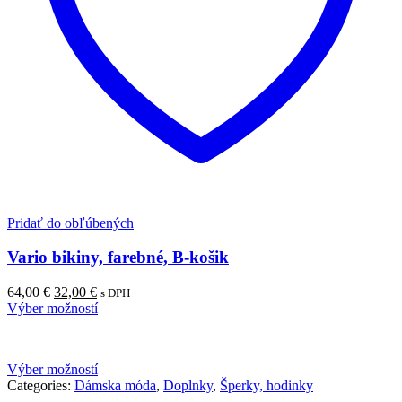
Pridať do obľúbených
Vario bikiny, farebné, B-košik
Pôvodná
Aktuálna
64,00
€
32,00
€
s DPH
cena
cena
Výber možností
bola:
je:
64,00 €.
32,00 €.
Výber možností
Categories:
Dámska móda
,
Doplnky
,
Šperky, hodinky