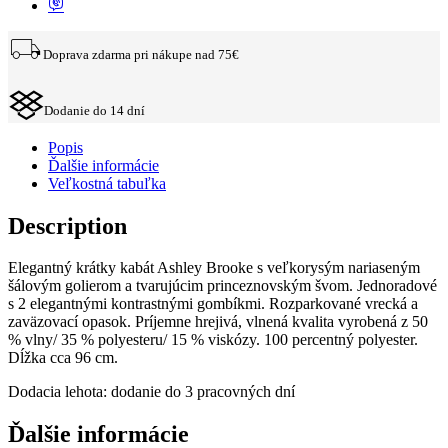
Doprava zdarma pri nákupe nad 75€
Dodanie do 14 dní
Popis
Ďalšie informácie
Veľkostná tabuľka
Description
Elegantný krátky kabát Ashley Brooke s veľkorysým nariaseným
šálovým golierom a tvarujúcim princeznovským švom. Jednoradové
s 2 elegantnými kontrastnými gombíkmi. Rozparkované vrecká a
zaväzovací opasok. Príjemne hrejivá, vlnená kvalita vyrobená z 50
% vlny/ 35 % polyesteru/ 15 % viskózy. 100 percentný polyester.
Dĺžka cca 96 cm.
Dodacia lehota: dodanie do 3 pracovných dní
Ďalšie informácie