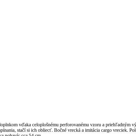
 doplnkom vďaka celoplošnému perforovanému vzoru a priehľadným vý
nania, stačí si ich obliecť. Bočné vrecká a imitácia cargo vreciek. P
rka nohavíc cca 54 cm.