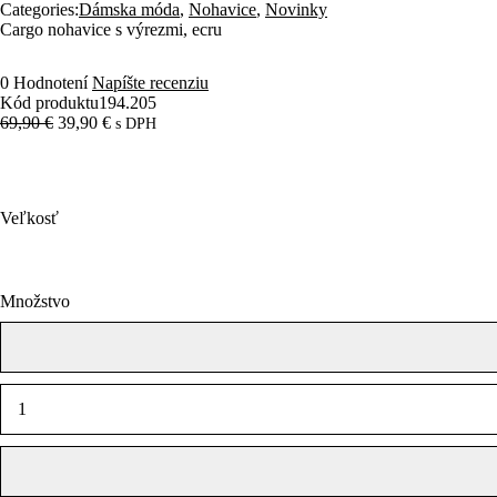
Categories:
Dámska móda
,
Nohavice
,
Novinky
Cargo nohavice s výrezmi, ecru
0 Hodnotení
Napíšte recenziu
Kód produktu
194.205
69,90
€
39,90
€
s DPH
Veľkosť
Množstvo