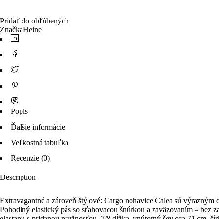
Pridať do obľúbených
Značka
Heine
Popis
Ďalšie informácie
Veľkostná tabuľka
Recenzie (0)
Description
Extravagantné a zároveň štýlové: Cargo nohavice Calea sú výrazným
Pohodlný elastický pás so sťahovacou šnúrkou a zaväzovaním – bez zapí
elastanu s pridanou pružnosťou. 7/8 dĺžka, vnútorný šev cca 71 cm, ší