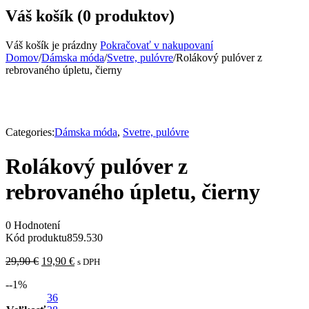
Váš košík (0 produktov)
Váš košík je prázdny
Pokračovať v nakupovaní
Domov
/
Dámska móda
/
Svetre, pulóvre
/
Rolákový pulóver z
rebrovaného úpletu, čierny
Categories:
Dámska móda
,
Svetre, pulóvre
Rolákový pulóver z
rebrovaného úpletu, čierny
0 Hodnotení
Kód produktu
859.530
29,90
€
19,90
€
s DPH
-
-1
%
36