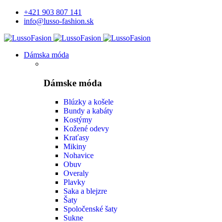
+421 903 807 141
info@lusso-fashion.sk
Dámska móda
Dámske móda
Blúzky a košele
Bundy a kabáty
Kostýmy
Kožené odevy
Kraťasy
Mikiny
Nohavice
Obuv
Overaly
Plavky
Saka a blejzre
Šaty
Spoločenské šaty
Sukne