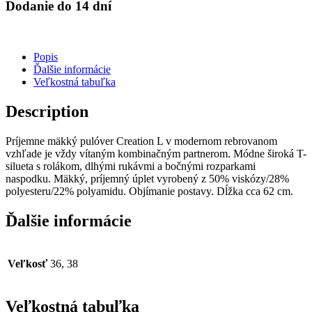
Dodanie do 14 dní
Popis
Ďalšie informácie
Veľkostná tabuľka
Description
Príjemne mäkký pulóver Creation L v modernom rebrovanom
vzhľade je vždy vítaným kombinačným partnerom. Módne široká T-
silueta s rolákom, dlhými rukávmi a bočnými rozparkami
naspodku. Mäkký, príjemný úplet vyrobený z 50% viskózy/28%
polyesteru/22% polyamidu. Objímanie postavy. Dĺžka cca 62 cm.
Ďalšie informácie
Veľkosť
36, 38
Veľkostná tabuľka