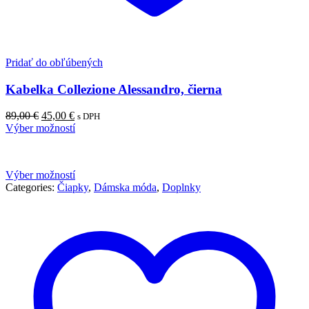
Pridať do obľúbených
Kabelka Collezione Alessandro, čierna
89,00
€
45,00
€
s DPH
Výber možností
Výber možností
Categories:
Čiapky
,
Dámska móda
,
Doplnky