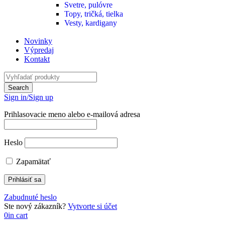
Svetre, pulóvre
Topy, tričká, tielka
Vesty, kardigany
Novinky
Výpredaj
Kontakt
Sign in/Sign up
Prihlasovacie meno alebo e-mailová adresa
Heslo
Zapamätať
Zabudnuté heslo
Ste nový zákazník?
Vytvorte si účet
0
in cart