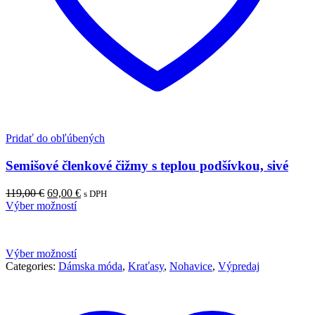
Pridať do obľúbených
Semišové členkové čižmy s teplou podšívkou, sivé
119,00
€
69,00
€
s DPH
Výber možností
Výber možností
Categories:
Dámska móda
,
Kraťasy
,
Nohavice
,
Výpredaj