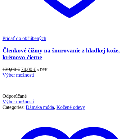
Pridať do obľúbených
Členkové čižmy na šnurovanie z hladkej kože,
krémovo-čierne
139,00
€
74,00
€
s DPH
Výber možností
Odporúčané
Výber možností
Categories:
Dámska móda
,
Kožené odevy