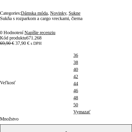
Categories:
Dámska móda
,
Novinky
,
Sukne
Sukňa s rozparkom a cargo vreckami, čierna
0 Hodnotení
Napíšte recenziu
Kód produktu
671.268
69,90
€
37,90
€
s DPH
36
38
40
42
Veľkosť
44
46
48
50
Vymazať
Množstvo