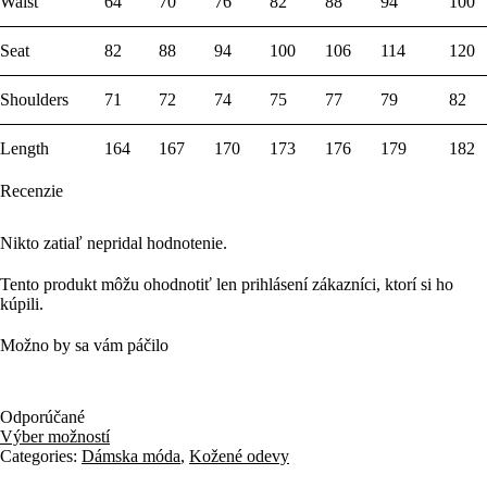
Waist
64
70
76
82
88
94
100
Seat
82
88
94
100
106
114
120
Shoulders
71
72
74
75
77
79
82
Length
164
167
170
173
176
179
182
Recenzie
Nikto zatiaľ nepridal hodnotenie.
Tento produkt môžu ohodnotiť len prihlásení zákazníci, ktorí si ho
kúpili.
Možno by sa vám páčilo
Odporúčané
Výber možností
Categories:
Dámska móda
,
Kožené odevy