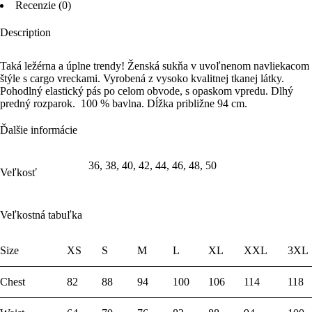
Recenzie (0)
Description
Taká ležérna a úplne trendy! Ženská sukňa v uvoľnenom navliekacom
štýle s cargo vreckami. Vyrobená z vysoko kvalitnej tkanej látky.
Pohodlný elastický pás po celom obvode, s opaskom vpredu. Dlhý
predný rozparok. 100 % bavlna. Dĺžka približne 94 cm.
Ďalšie informácie
36, 38, 40, 42, 44, 46, 48, 50
Veľkosť
Veľkostná tabuľka
Size
XS
S
M
L
XL
XXL
3XL
Chest
82
88
94
100
106
114
118