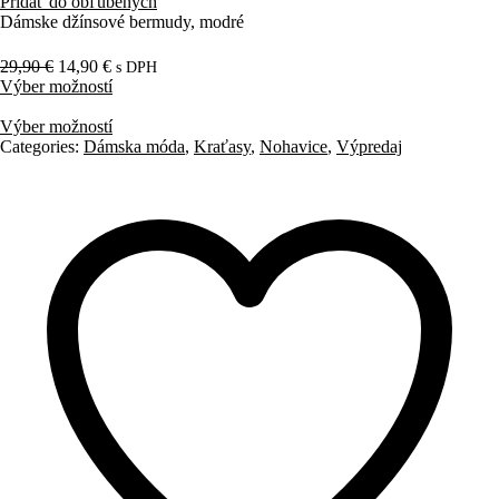
Pridať do obľúbených
Dámske džínsové bermudy, modré
29,90
€
14,90
€
s DPH
Výber možností
Výber možností
Categories:
Dámska móda
,
Kraťasy
,
Nohavice
,
Výpredaj