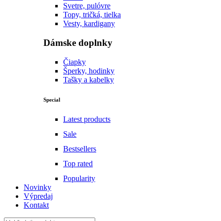
Svetre, pulóvre
Topy, tričká, tielka
Vesty, kardigany
Dámske doplnky
Čiapky
Šperky, hodinky
Tašky a kabelky
Special
Latest products
Sale
Bestsellers
Top rated
Popularity
Novinky
Výpredaj
Kontakt