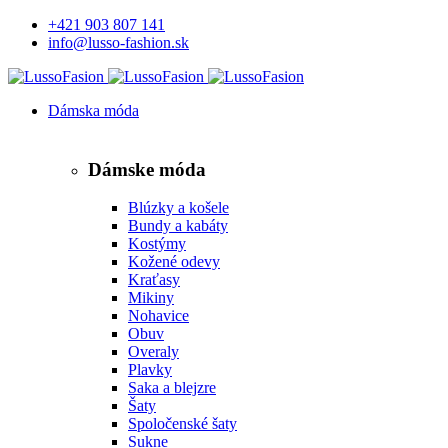
+421 903 807 141
info@lusso-fashion.sk
Dámska móda
Dámske móda
Blúzky a košele
Bundy a kabáty
Kostýmy
Kožené odevy
Kraťasy
Mikiny
Nohavice
Obuv
Overaly
Plavky
Saka a blejzre
Šaty
Spoločenské šaty
Sukne