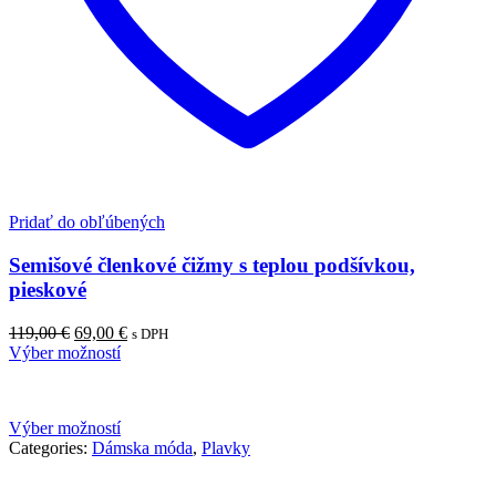
Pridať do obľúbených
Semišové členkové čižmy s teplou podšívkou,
pieskové
Pôvodná
Aktuálna
119,00
€
69,00
€
s DPH
cena
cena
Výber možností
bola:
je:
119,00 €.
69,00 €.
Výber možností
Categories:
Dámska móda
,
Plavky