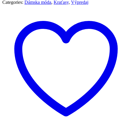
Categories:
Dámska móda
,
Kraťasy
,
Výpredaj