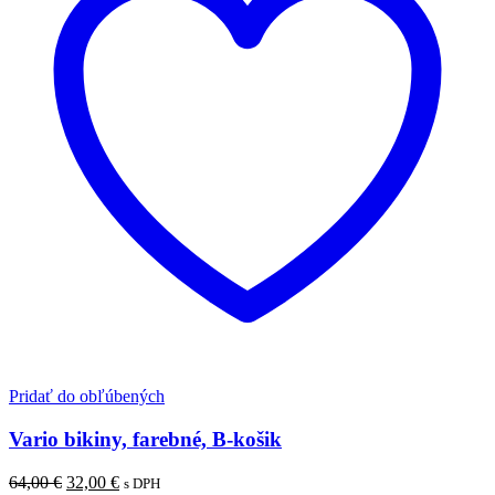
Pridať do obľúbených
Vario bikiny, farebné, B-košik
Pôvodná
Aktuálna
64,00
€
32,00
€
s DPH