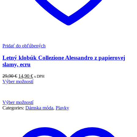
Pridať do obľúbených
Letný klobúk Collezione Alessandro z papierovej
slamy, ecru
Pôvodná
Aktuálna
29,90
€
14,90
€
s DPH
cena
cena
Výber možností
bola:
je:
29,90 €.
14,90 €.
Výber možností
Categories:
Dámska móda
,
Plavky