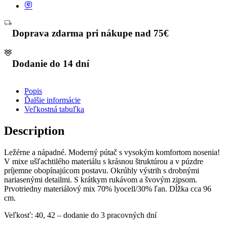
Doprava zdarma pri nákupe nad 75€
Dodanie do 14 dní
Popis
Ďalšie informácie
Veľkostná tabuľka
Description
Ležérne a nápadné. Moderný pútač s vysokým komfortom nosenia!
V mixe ušľachtilého materiálu s krásnou štruktúrou a v púzdre
príjemne obopínajúcom postavu. Okrúhly výstrih s drobnými
nariasenými detailmi. S krátkym rukávom a švovým zipsom.
Prvotriedny materiálový mix 70% lyocell/30% ľan. Dĺžka cca 96
cm.
Veľkosť: 40, 42 – dodanie do 3 pracovných dní