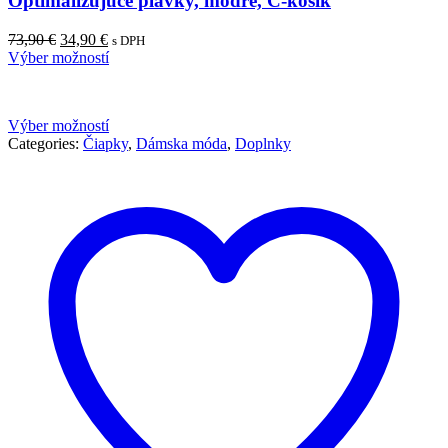
Optimalizujúce plavky, modré, C-košík
Pôvodná
Aktuálna
73,90
€
34,90
€
s DPH
cena
cena
Výber možností
bola:
je:
73,90 €.
34,90 €.
Výber možností
Categories:
Čiapky
,
Dámska móda
,
Doplnky