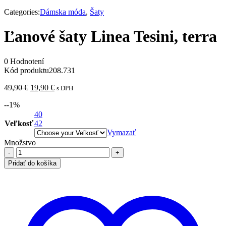
Categories:
Dámska móda
,
Šaty
Ľanové šaty Linea Tesini, terra
0 Hodnotení
Kód produktu
208.731
Pôvodná
Aktuálna
49,90
€
19,90
€
s DPH
cena
cena
-
-1
%
bola:
je:
49,90 €.
40
19,90 €.
Veľkosť
42
Vymazať
Množstvo
množstvo
Ľanové
Pridať do košíka
šaty
Linea
Tesini,
terra