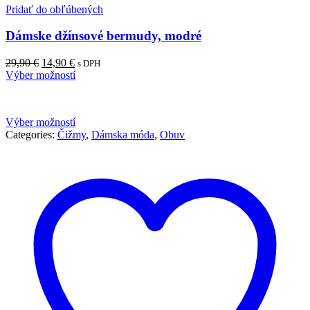
Pridať do obľúbených
Dámske džínsové bermudy, modré
Pôvodná
Aktuálna
29,90
€
14,90
€
s DPH
cena
cena
Výber možností
bola:
je:
29,90 €.
14,90 €.
Výber možností
Categories:
Čižmy
,
Dámska móda
,
Obuv