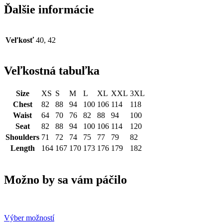
Ďalšie informácie
Veľkosť
40, 42
Veľkostná tabuľka
Size
XS
S
M
L
XL
XXL
3XL
Chest
82
88
94
100
106
114
118
Waist
64
70
76
82
88
94
100
Seat
82
88
94
100
106
114
120
Shoulders
71
72
74
75
77
79
82
Length
164
167
170
173
176
179
182
Možno by sa vám páčilo
Výber možností