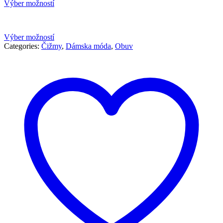
cena
cena
Výber možností
bola:
je:
64,00 €.
32,00 €.
Výber možností
Categories:
Čižmy
,
Dámska móda
,
Obuv