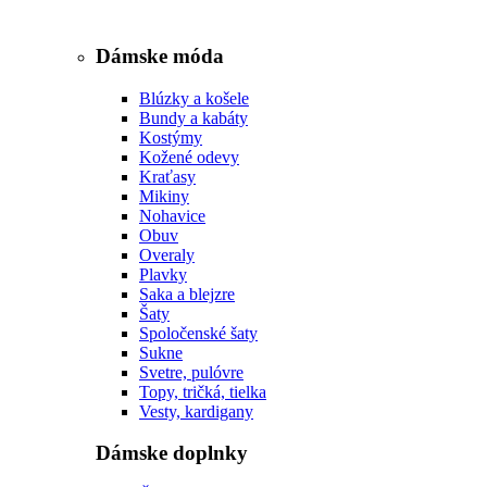
Dámske móda
Blúzky a košele
Bundy a kabáty
Kostýmy
Kožené odevy
Kraťasy
Mikiny
Nohavice
Obuv
Overaly
Plavky
Saka a blejzre
Šaty
Spoločenské šaty
Sukne
Svetre, pulóvre
Topy, tričká, tielka
Vesty, kardigany
Dámske doplnky